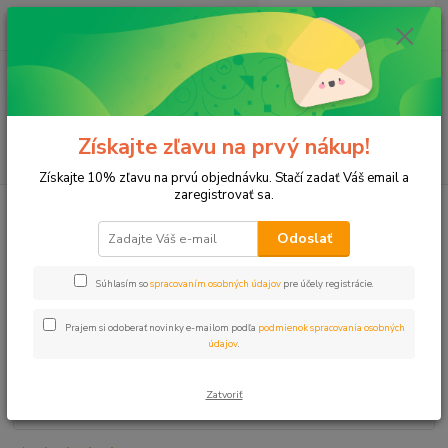
0
ks
+421 911 131 807
EUR
za
0 €
(Po-Pia, 8-17 hod.)
Menu
Získajte zľavu na prvý nákup!
Hľadať
Získajte 10% zľavu na prvú objednávku. Stačí zadať Váš email a
zaregistrovať sa.
Úvod
Čerpadlá
Čerpadlo RUCHE 1NG 25m kábel spodné sanie
Odoslať
Čerpadlo RUCHE 1NG 25m kábel
spodné sanie
Súhlasím so
spracovaním osobných údajov
pre účely registrácie.
Prajem si odoberať novinky e-mailom podľa
podmienok spracovania osobných
údajov
.
Zatvoriť