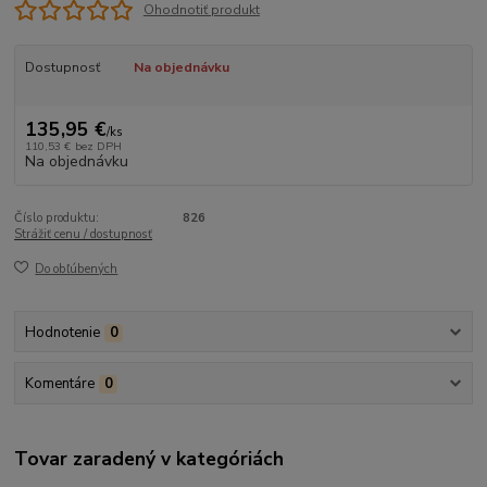
Ohodnotiť produkt
Dostupnosť
Na objednávku
135,95 €
/
ks
110,53 €
bez DPH
Na objednávku
Číslo produktu:
826
Strážiť cenu / dostupnosť
Do obľúbených
Hodnotenie
0
Komentáre
0
Tovar zaradený v kategóriách