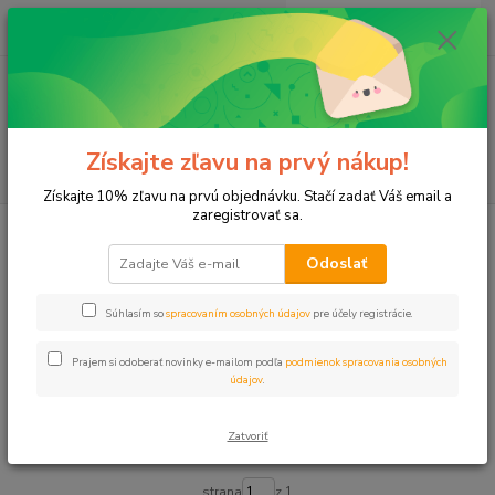
0
ks
+421 911 131 807
EUR
za
0 €
(Po-Pia, 8-17 hod.)
Menu
Získajte zľavu na prvý nákup!
Hľadať
Získajte 10% zľavu na prvú objednávku. Stačí zadať Váš email a
zaregistrovať sa.
Úvod
Hadice
Hadice priesakové
Odoslať
Hadice priesakové
Súhlasím so
spracovaním osobných údajov
pre účely registrácie.
Upresniť parametre
Prajem si odoberať novinky e-mailom podľa
podmienok spracovania osobných
údajov
.
Najnovšie
Najlacnejšie
Najdrahšie
Zatvoriť
Zobrazujem 1-2 z 2
strana
z 1