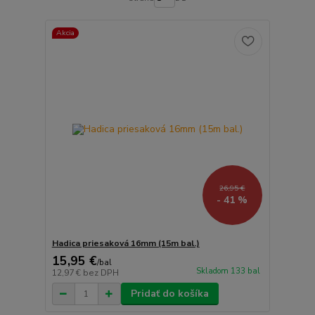
Akcia
26,95 €
- 41 %
Hadica priesaková 16mm (15m bal.)
15,95 €
/
bal
Skladom 133 bal
12,97 €
bez DPH
Pridať do košíka