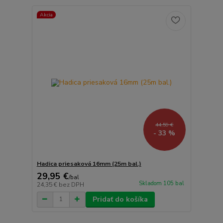
Akcia
44,59 €
- 33 %
Hadica priesaková 16mm (25m bal.)
29,95 €
/
bal
Skladom 105 bal
24,35 €
bez DPH
Pridať do košíka