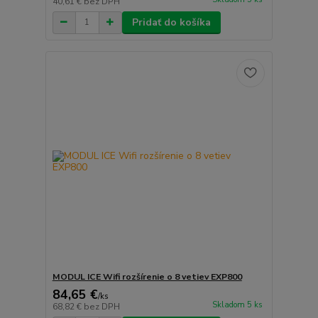
40,61 €
bez DPH
Pridať do košíka
MODUL ICE Wifi rozšírenie o 8 vetiev EXP800
84,65 €
/
ks
Skladom 5 ks
68,82 €
bez DPH