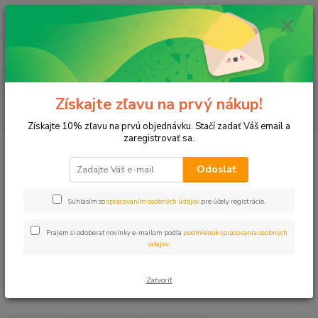
0
ks
+421 911 131 807
EUR
za
0 €
(Po-Pia, 8-17 hod.)
Menu
Získajte zľavu na prvý nákup!
Hľadať
Získajte 10% zľavu na prvú objednávku. Stačí zadať Váš email a
zaregistrovať sa.
Úvod
Programátory
Príslušenstvo
Odoslať
Súhlasím so
spracovaním osobných údajov
pre účely registrácie.
Prajem si odoberať novinky e-mailom podľa
podmienok spracovania osobných
Príslušenstvo
údajov
.
Zatvoriť
Upresniť parametre