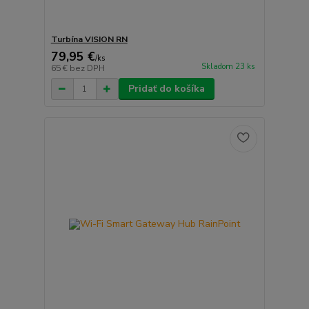
Turbína VISION RN
79,95 €
/
ks
Skladom 23 ks
65 €
bez DPH
Pridať do košíka