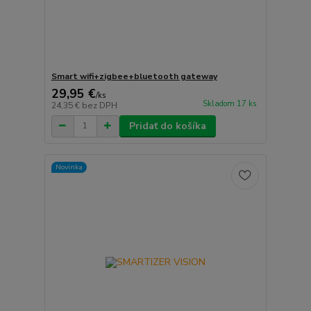
Smart wifi+zigbee+bluetooth gateway
29,95 €
/
ks
Skladom 17 ks
24,35 €
bez DPH
Pridať do košíka
Novinka