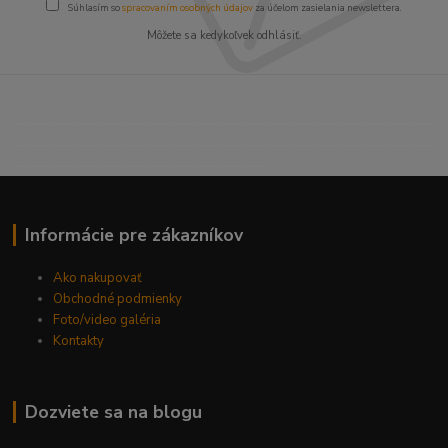
Súhlasím so
spracovaním osobných údajov
za účelom zasielania newslettera.
Môžete sa kedykoľvek odhlásiť.
----------------------------------------------------------------------
----------------------------------------------------------------------
------------------------------------------
Informácie pre zákazníkov
Ako nakupovať
Obchodné podmienky
Foto/video galéria
Kontakty
Dozviete sa na blogu