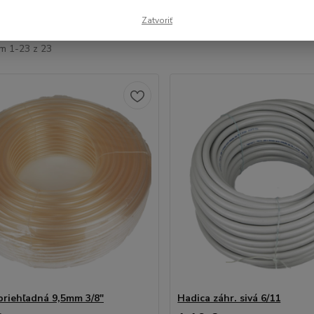
šie
Najlacnejšie
Najdrahšie
Zatvoriť
m 1-23 z 23
priehľadná 9,5mm 3/8"
Hadica záhr. sivá 6/11