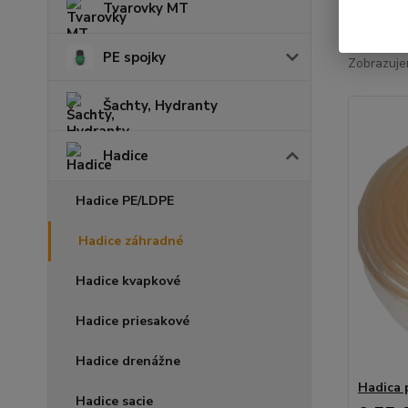
Tvarovky MT
Najnov
PE spojky
Zobrazuje
Šachty, Hydranty
Hadice
Hadice PE/LDPE
Hadice záhradné
Hadice kvapkové
Hadice priesakové
Hadice drenážne
Hadica 
Hadice sacie