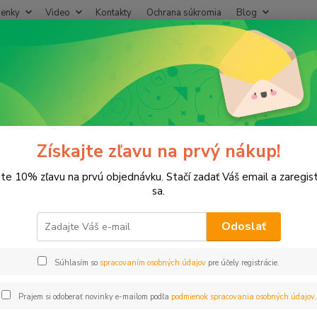
enky
Video
Kontakty
Ochrana súkromia
Blog
Neviet
Hľadať
+421
(Po-Pi
adice
Hadice záhradné
ce záhradné
Získajte zľavu na prvý nákup!
jte 10% zľavu na prvú objednávku. Stačí zadať Váš email a zaregis
sa.
€
Od
Odoslať
adom
Novinka
Akcia
Doprava ZADARMO
TO
Súhlasím so
spracovaním osobných údajov
pre účely registrácie.
Prajem si odoberať novinky e-mailom podľa
podmienok spracovania osobných údajov
.