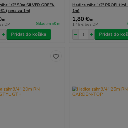
záhr.1/2" 50m SILVER GREEN
Hadica záhr.1/2" PROFI žltá 
61 (cena za 1m)
1m)
€
1,80 €
/
m
/
m
Skladom 50 m
ez DPH
1,46 €
bez DPH
Pridať do košíka
Pridať do koš