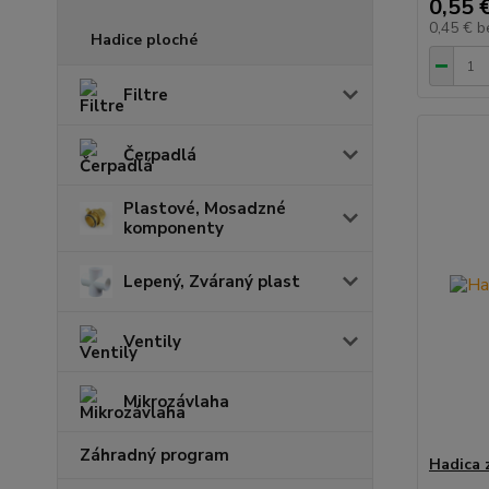
0,55 
0,45 €
b
Hadice ploché
Filtre
Čerpadlá
Plastové, Mosadzné
komponenty
Lepený, Zváraný plast
Ventily
Mikrozávlaha
Záhradný program
Hadica 