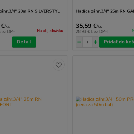
záhr.3/4" 20m RN SILVERSTYL
Hadica záhr.3/4" 25m RN 
 €
35,59 €
/
ks
/
ks
Na objednávku
S
bez DPH
28,93 €
bez DPH
Detail
Pridať do koš