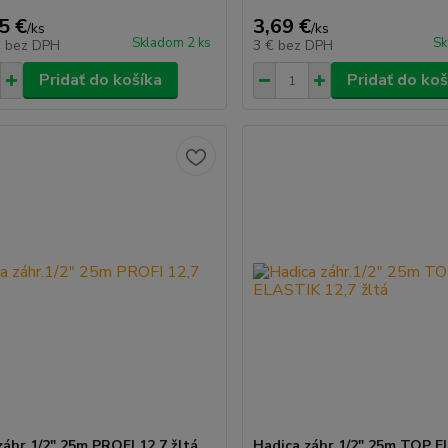
5 €
3,69 €
/
ks
/
ks
Skladom 2 ks
Sk
€
bez DPH
3 €
bez DPH
Pridať do košíka
Pridať do koš
záhr.1/2" 25m PROFI 12,7 žltá
Hadica záhr.1/2" 25m TOP 