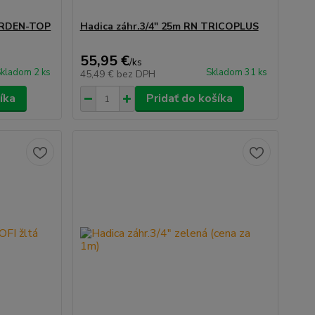
GARDEN-TOP
Hadica záhr.3/4" 25m RN TRICOPLUS
55,95 €
/
ks
kladom 2 ks
Skladom 31 ks
45,49 €
bez DPH
íka
Pridať do košíka