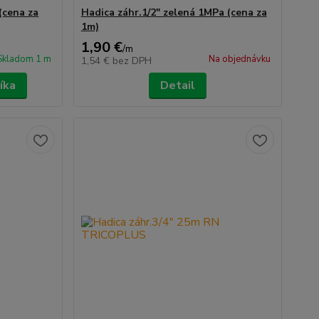
(cena za
Hadica záhr.1/2" zelená 1MPa (cena za
1m)
1,90 €
/
m
Skladom 1 m
Na objednávku
1,54 €
bez DPH
íka
Detail