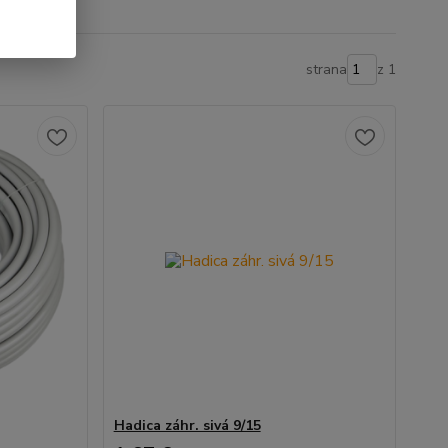
strana
z 1
Hadica záhr. sivá 9/15