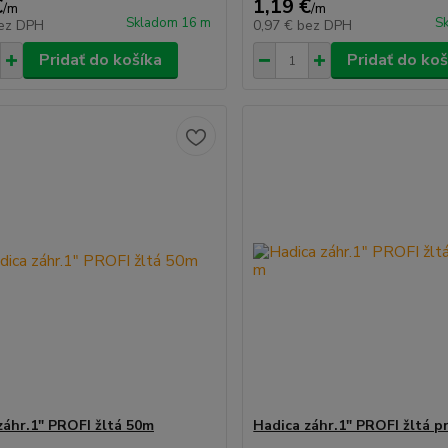
€
1,19 €
/
m
/
m
Skladom 16 m
S
ez DPH
0,97 €
bez DPH
Pridať do košíka
Pridať do koš
záhr.1" PROFI žltá 50m
Hadica záhr.1" PROFI žltá p