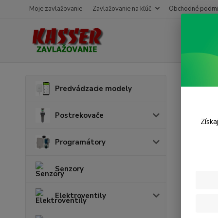
Moje zavlažovanie
Zavlažovanie na kľúč
Obchodné podmi
Úvod
H
Predvádzacie modely
Hadi
Postrekovače
Získa
Cena:
Programátory
Senzory
Skl
Elektroventily