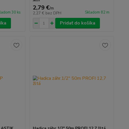
2,79 €
/
m
ladom 30 ks
Skladom 82 m
2,27 €
bez DPH
íka
Pridať do košíka
ELASTIK
Hadica záhr.1/2" 50m PROFI 12,7 žltá