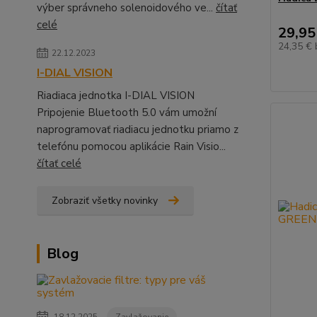
výber správneho solenoidového ve...
čítať
celé
29,95
24,35 €
22.12.2023
I-DIAL VISION
Riadiaca jednotka I-DIAL VISION
Pripojenie Bluetooth 5.0 vám umožní
naprogramovať riadiacu jednotku priamo z
telefónu pomocou aplikácie Rain Visio...
čítať celé
Zobraziť všetky novinky
Blog