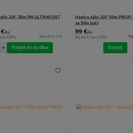
záhr.3/4" 25m RN ULTRAFORT
Hadica záhr.3/4" 50m PROFI 
za 50m bal)
 €
99 €
/
ks
/
ks
Skladom 7 ks
Na
bez DPH
80,49 €
bez DPH
Pridať do košíka
Detail