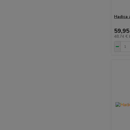
Hadica 
59,95
48,74 €