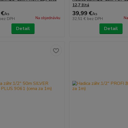
12,7 žltá
 €
39,99 €
/
ks
/
ks
Na objednávku
Na
bez DPH
32,51 €
bez DPH
Detail
Detail