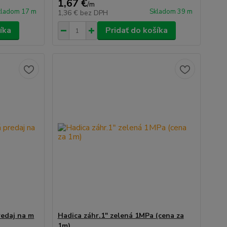
1,67 €
/
m
kladom 17 m
Skladom 39 m
1,36 €
bez DPH
íka
Pridať do košíka
redaj na m
Hadica záhr.1" zelená 1MPa (cena za
1m)