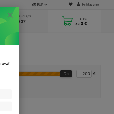
Prihlásenie
EUR
e si rady? Zavolajte.
0
ks
 911 131 807
za
0 €
a, 8-17 hod.)
trovať
Do
€
P produkt