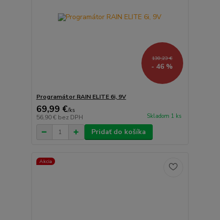
130,23 €
- 46 %
Programátor RAIN ELITE 6i, 9V
69,99 €
/
ks
Skladom 1 ks
56,90 €
bez DPH
Pridať do košíka
Akcia