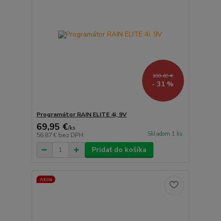
100,69 €
- 31 %
Programátor RAIN ELITE 4i, 9V
69,95 €
/
ks
Skladom 1 ks
56,87 €
bez DPH
Pridať do košíka
Akcia