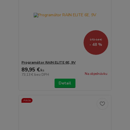
172,14 €
- 48 %
Programátor RAIN ELITE 6E, 9V
89,95 €
/
ks
Na objednávku
73,13 €
bez DPH
Detail
Akcia