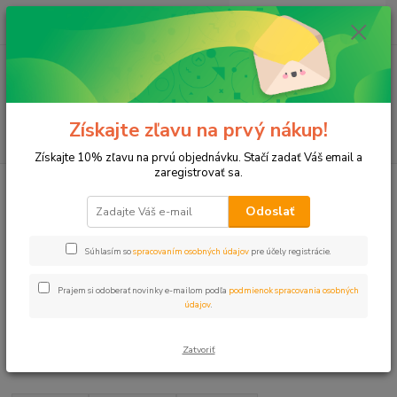
0
ks
+421 911 131 807
EUR
za
0 €
(Po-Pia, 8-17 hod.)
Menu
Získajte zľavu na prvý nákup!
Hľadať
Získajte 10% zľavu na prvú objednávku. Stačí zadať Váš email a
zaregistrovať sa.
Úvod
Programátory
Programátory 9V
Odoslať
Súhlasím so
spracovaním osobných údajov
pre účely registrácie.
Prajem si odoberať novinky e-mailom podľa
podmienok spracovania osobných
Programátory 9V
údajov
.
Zatvoriť
Upresniť parametre