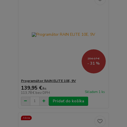
204,17 €
- 31 %
Programátor RAIN ELITE 10E, 9V
139,95 €
/
ks
Skladom 1 ks
113,78 €
bez DPH
Pridať do košíka
Akcia