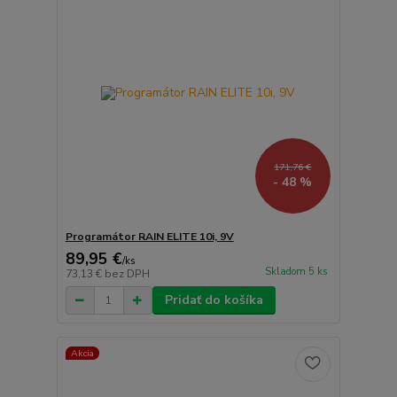
171,76 €
- 48 %
Programátor RAIN ELITE 10i, 9V
89,95 €
/
ks
Skladom 5 ks
73,13 €
bez DPH
Pridať do košíka
Akcia