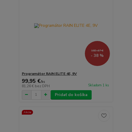
160,47 €
- 38 %
Programátor RAIN ELITE 4E, 9V
99,95 €
/
ks
Skladom 1 ks
81,26 €
bez DPH
Pridať do košíka
Akcia