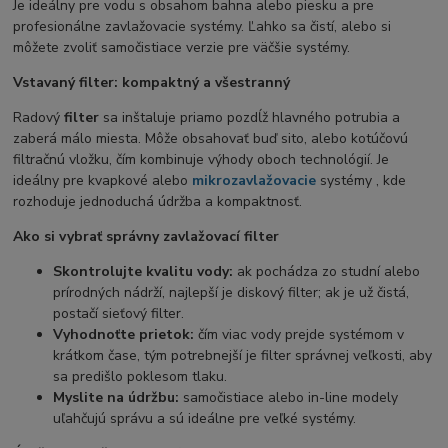
Je ideálny pre vodu s obsahom bahna alebo piesku a pre
profesionálne zavlažovacie systémy. Ľahko sa čistí, alebo si
môžete zvoliť samočistiace verzie pre väčšie systémy.
Vstavaný filter: kompaktný a všestranný
Radový
filter
sa inštaluje priamo pozdĺž hlavného potrubia a
zaberá málo miesta. Môže obsahovať buď sito, alebo kotúčovú
filtračnú vložku, čím kombinuje výhody oboch technológií. Je
ideálny pre kvapkové alebo
mikrozavlažovacie
systémy , kde
rozhoduje jednoduchá údržba a kompaktnosť.
Ako si vybrať správny zavlažovací filter
Skontrolujte kvalitu vody:
ak pochádza zo studní alebo
prírodných nádrží, najlepší je diskový filter; ak je už čistá,
postačí sieťový filter.
Vyhodnoťte prietok:
čím viac vody prejde systémom v
krátkom čase, tým potrebnejší je filter správnej veľkosti, aby
sa predišlo poklesom tlaku.
Myslite na údržbu:
samočistiace alebo in-line modely
uľahčujú správu a sú ideálne pre veľké systémy.