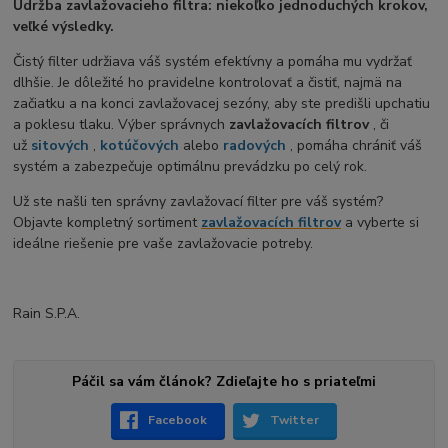
Údržba zavlažovacieho filtra: niekoľko jednoduchých krokov,
veľké výsledky.
Čistý filter udržiava váš systém efektívny a pomáha mu vydržať
dlhšie. Je dôležité ho pravidelne kontrolovať a čistiť, najmä na
začiatku a na konci zavlažovacej sezóny, aby ste predišli upchatiu
a poklesu tlaku. Výber správnych
zavlažovacích filtrov
, či
už
sitových
,
kotúčových
alebo
radových
, pomáha chrániť váš
systém a zabezpečuje optimálnu prevádzku po celý rok.
Už ste našli ten správny zavlažovací filter pre váš systém?
Objavte kompletný sortiment
zavlažovacích filtrov
a vyberte si
ideálne riešenie pre vaše zavlažovacie potreby.
Rain S.P.A.
Páčil sa vám článok? Zdieľajte ho s priateľmi
Facebook
Twitter