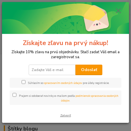
0
ks
+421 911 131 807
EUR
za
0 €
(Po-Pia, 8-17 hod.)
Menu
Získajte zľavu na prvý nákup!
Hľadať
Získajte 10% zľavu na prvú objednávku. Stačí zadať Váš email a
zaregistrovať sa.
Kategórie blogu
Odoslať
Trávnik
Súhlasím so
spracovaním osobných údajov
pre účely registrácie.
Záhrady
Prajem si odoberať novinky e-mailom podľa
podmienok spracovania osobných
Balkóny a terasy
údajov
.
Zavlažovanie
Zatvoriť
Štítky blogu