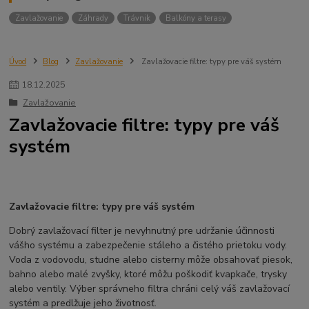
Zavlažovanie
Záhrady
Trávnik
Balkóny a terasy
Úvod
Blog
Zavlažovanie
Zavlažovacie filtre: typy pre váš systém
18
.
12
.
2025
Zavlažovanie
Zavlažovacie filtre: typy pre váš
systém
Zavlažovacie filtre: typy pre váš systém
Dobrý zavlažovací filter je nevyhnutný pre udržanie účinnosti
vášho systému a zabezpečenie stáleho a čistého prietoku vody.
Voda z vodovodu, studne alebo cisterny môže obsahovať piesok,
bahno alebo malé zvyšky, ktoré môžu poškodiť kvapkače, trysky
alebo ventily. Výber správneho filtra chráni celý váš zavlažovací
systém a predlžuje jeho životnosť.