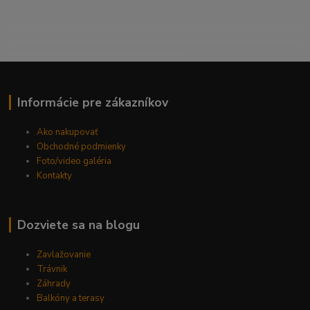
----------------------------------------------------------------------
----------------------------------------------------------------------
------------------------------------------
Informácie pre zákazníkov
Ako nakupovať
Obchodné podmienky
Foto/video galéria
Kontakty
Dozviete sa na blogu
Zavlažovanie
Trávnik
Záhrady
Balkóny a terasy