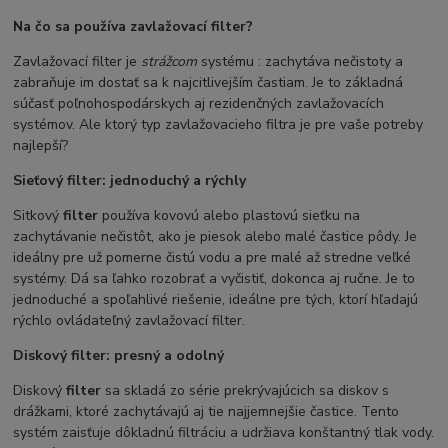
Na čo sa používa zavlažovací filter?
Zavlažovací filter je
strážcom
systému : zachytáva nečistoty a
zabraňuje im dostať sa k najcitlivejším častiam. Je to základná
súčasť poľnohospodárskych aj rezidenčných zavlažovacích
systémov. Ale ktorý typ zavlažovacieho filtra je pre vaše potreby
najlepší?
Sieťový filter: jednoduchý a rýchly
Sitkový
filter
používa kovovú alebo plastovú sieťku na
zachytávanie nečistôt, ako je piesok alebo malé častice pôdy. Je
ideálny pre už pomerne čistú vodu a pre malé až stredne veľké
systémy. Dá sa ľahko rozobrať a vyčistiť, dokonca aj ručne. Je to
jednoduché a spoľahlivé riešenie, ideálne pre tých, ktorí hľadajú
rýchlo ovládateľný zavlažovací filter.
Diskový filter: presný a odolný
Diskový
filter
sa skladá zo série prekrývajúcich sa diskov s
drážkami, ktoré zachytávajú aj tie najjemnejšie častice. Tento
systém zaisťuje dôkladnú filtráciu a udržiava konštantný tlak vody.