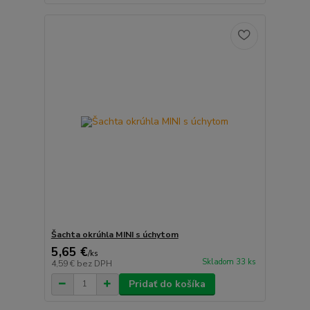
Šachta okrúhla MINI s úchytom
5,65 €
/
ks
Skladom 33 ks
4,59 €
bez DPH
Pridať do košíka