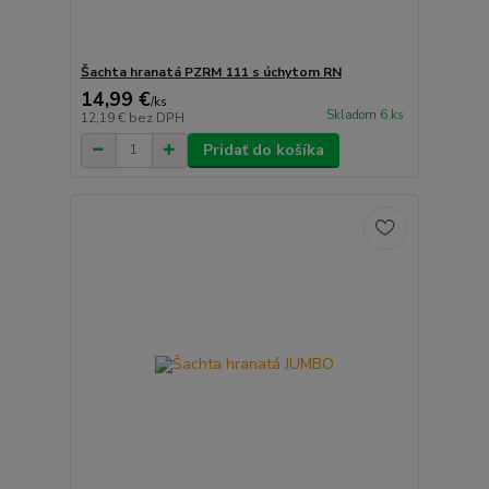
Šachta hranatá PZRM 111 s úchytom RN
14,99 €
/
ks
Skladom 6 ks
12,19 €
bez DPH
Pridať do košíka