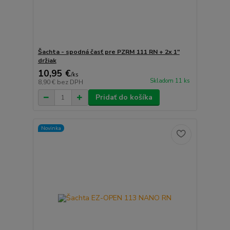
Šachta - spodná časť pre PZRM 111 RN + 2x 1"
držiak
10,95 €
/
ks
Skladom 11 ks
8,90 €
bez DPH
Pridať do košíka
Novinka