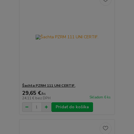
Šachta PZRM 111 UNI CERTIF.
29,65 €
/
ks
Skladom 6 ks
24,11 €
bez DPH
Pridať do košíka