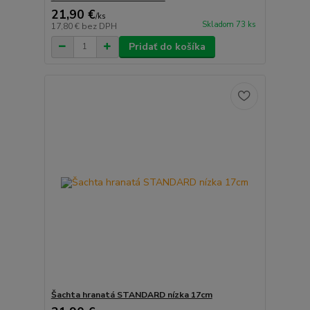
21,90 €
/
ks
Skladom 73 ks
17,80 €
bez DPH
Pridať do košíka
Šachta hranatá STANDARD nízka 17cm