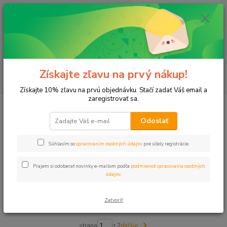
0
ks
+421 911 131 807
EUR
za
0 €
(Po-Pia, 8-17 hod.)
Menu
Získajte zľavu na prvý nákup!
Hľadať
Získajte 10% zľavu na prvú objednávku. Stačí zadať Váš email a
zaregistrovať sa.
Úvod
Šachty, Hydranty
Odoslať
Šachty, Hydranty
Súhlasím so
spracovaním osobných údajov
pre účely registrácie.
Upresniť parametre
Prajem si odoberať novinky e-mailom podľa
podmienok spracovania osobných
údajov
.
Najnovšie
Najlacnejšie
Najdrahšie
Zatvoriť
Zobrazujem 1-40 z 54
strana
z 2
ďalšie