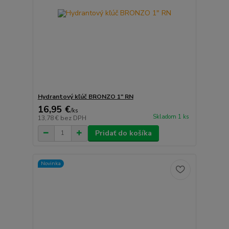
Hydrantový kľúč BRONZO 1" RN
16,95 €
/
ks
Skladom 1 ks
13,78 €
bez DPH
Pridať do košíka
Novinka