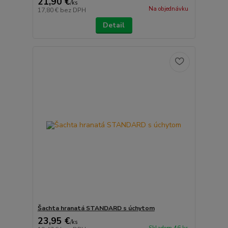
21,90 €
/
ks
Na objednávku
17,80 €
bez DPH
Detail
Šachta hranatá STANDARD s úchytom
23,95 €
/
ks