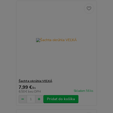
Šachta okrúhla VEĽKÁ
7,99 €
/
ks
Skladom 56 ks
6,50 €
bez DPH
Pridať do košíka