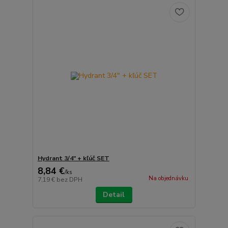
Hydrant 3/4" + kľúč SET
8,84 €
/
ks
Na objednávku
7,19 €
bez DPH
Detail