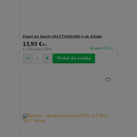
Panel do šachty RN STANDARD (+4x držiak)
13,93 €
/
ks
Skladom 53 ks
11,33 €
bez DPH
Pridať do košíka