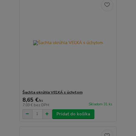
Šachta okrúhla VEĽKÁ s úchytom
8,65 €
/
ks
Skladom 31 ks
7,03 €
bez DPH
Pridať do košíka