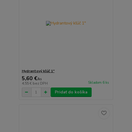
Hydrantový kľúč 1"
5,60 €
/
ks
Skladom 6 ks
4,55 €
bez DPH
Pridať do košíka