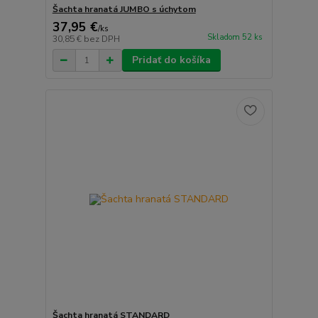
Šachta hranatá JUMBO s úchytom
37,95 €
/
ks
Skladom 52 ks
30,85 €
bez DPH
Pridať do košíka
Šachta hranatá STANDARD