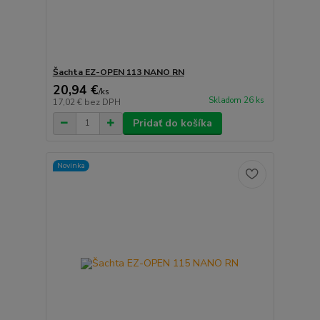
Šachta EZ-OPEN 113 NANO RN
20,94 €
/
ks
Skladom 26 ks
17,02 €
bez DPH
Pridať do košíka
Novinka