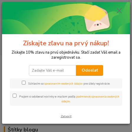
0
ks
+421 911 131 807
EUR
za
0 €
(Po-Pia, 8-17 hod.)
Menu
Získajte zľavu na prvý nákup!
Hľadať
Získajte 10% zľavu na prvú objednávku. Stačí zadať Váš email a
zaregistrovať sa.
Kategórie blogu
Odoslať
Trávnik
Súhlasím so
spracovaním osobných údajov
pre účely registrácie.
Záhrady
Prajem si odoberať novinky e-mailom podľa
podmienok spracovania osobných
Balkóny a terasy
údajov
.
Zavlažovanie
Zatvoriť
Štítky blogu