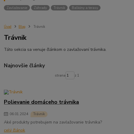
Zavlažovanie
Záhrady
Trávnik
Balkóny a terasy
Úvod
Blog
Trávnik
Trávnik
Táto sekcia sa venuje článkom o zavlažovaní trávnika.
Najnovšie články
strana
z 1
Polievanie domáceho trávnika
06
.
01
.
2024
Trávnik
Aké produkty potrebujem na zavlažovanie trávnika?
celý článok