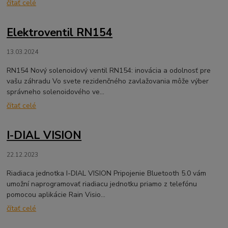
čítať celé
Elektroventil RN154
13.03.2024
RN154 Nový solenoidový ventil RN154: inovácia a odolnosť pre
vašu záhradu Vo svete rezidenčného zavlažovania môže výber
správneho solenoidového ve...
čítať celé
I-DIAL VISION
22.12.2023
Riadiaca jednotka I-DIAL VISION Pripojenie Bluetooth 5.0 vám
umožní naprogramovať riadiacu jednotku priamo z telefónu
pomocou aplikácie Rain Visio...
čítať celé