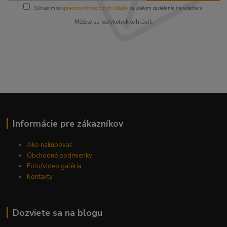
Súhlasím so
spracovaním osobných údajov
za účelom zasielania newslettera.
Môžete sa kedykoľvek odhlásiť.
----------------------------------------------------------------------
----------------------------------------------------------------------
------------------------------------------
Informácie pre zákazníkov
Ako nakupovať
Obchodné podmienky
Foto/video galéria
Kontakty
Dozviete sa na blogu