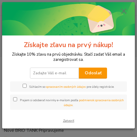
0
ks
+421 911 131 807
EUR
za
0 €
(Po-Pia, 8-17 hod.)
Menu
Získajte zľavu na prvý nákup!
Hľadať
Získajte 10% zľavu na prvú objednávku. Stačí zadať Váš email a
zaregistrovať sa.
Úvod
Novinky
Novinky
Odoslať
Súhlasím so
spracovaním osobných údajov
pre účely registrácie.
strana
z 1
Prajem si odoberať novinky e-mailom podľa
podmienok spracovania osobných
údajov
.
Nové BRIO TANK
03.02.2025
Zatvoriť
Nové BRIO TANK Pripravujeme