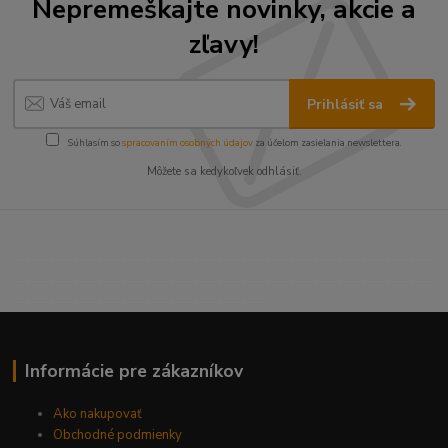
Nepremeškajte novinky, akcie a
zľavy!
Prihlásiť sa
Súhlasím so
spracovaním osobných údajov
za účelom zasielania newslettera.
Môžete sa kedykoľvek odhlásiť.
----------------------------------------------------------------------
----------------------------------------------------------------------
------------------------------------------
Informácie pre zákazníkov
Ako nakupovať
Obchodné podmienky