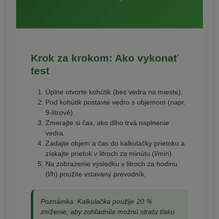
Krok za krokom: Ako vykonať
test
Úplne otvorte kohútik (bez vedra na mieste).
Pod kohútik postavte vedro s objemom (napr.
9-litrové).
Zmerajte si čas, ako dlho trvá naplnenie
vedra.
Zadajte objem a čas do kalkulačky prietoku a
získajte prietok v litroch za minútu (l/min).
Na zobrazenie výsledku v litroch za hodinu
(l/h) použite vstavaný prevodník.
Poznámka: Kalkulačka použije 20 %
zníženie, aby zohľadnila možnú stratu tlaku