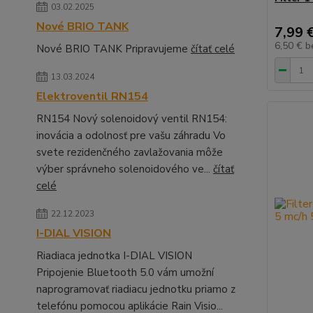
03.02.2025
Nové BRIO TANK
7,99 
6,50 €
b
Nové BRIO TANK Pripravujeme
čítať celé
13.03.2024
Elektroventil RN154
RN154 Nový solenoidový ventil RN154:
inovácia a odolnosť pre vašu záhradu Vo
svete rezidenčného zavlažovania môže
výber správneho solenoidového ve...
čítať
celé
22.12.2023
I-DIAL VISION
Riadiaca jednotka I-DIAL VISION
Pripojenie Bluetooth 5.0 vám umožní
naprogramovať riadiacu jednotku priamo z
telefónu pomocou aplikácie Rain Visio...