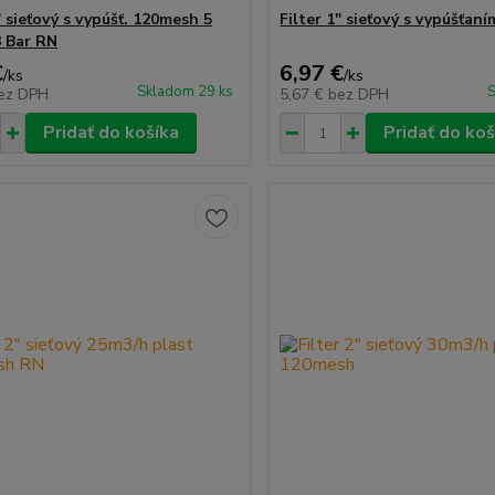
" sieťový s vypúšť. 120mesh 5
Filter 1" sieťový s vypúšťan
8 Bar RN
€
6,97 €
/
ks
/
ks
Skladom 29 ks
S
ez DPH
5,67 €
bez DPH
Pridať do košíka
Pridať do koš