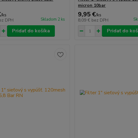
micron 10bar
€
9,95 €
/
ks
/
ks
Skladom 2 ks
Sk
ez DPH
8,09 €
bez DPH
Pridať do košíka
Pridať do koš