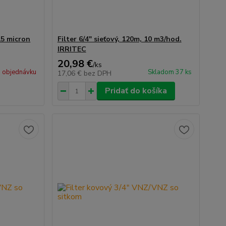
15 micron
Filter 6/4" sieťový, 120m, 10 m3/hod.
IRRITEC
20,98 €
/
ks
 objednávku
Skladom 37 ks
17,06 €
bez DPH
Pridať do košíka