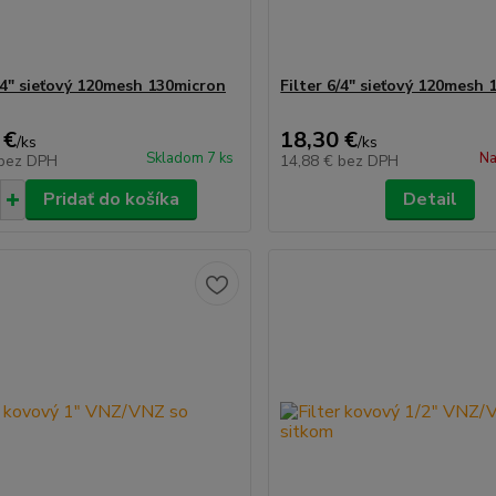
5/4" sieťový 120mesh 130micron
Filter 6/4" sieťový 120mesh 
 €
18,30 €
/
ks
/
ks
Skladom 7 ks
Na
bez DPH
14,88 €
bez DPH
Pridať do košíka
Detail