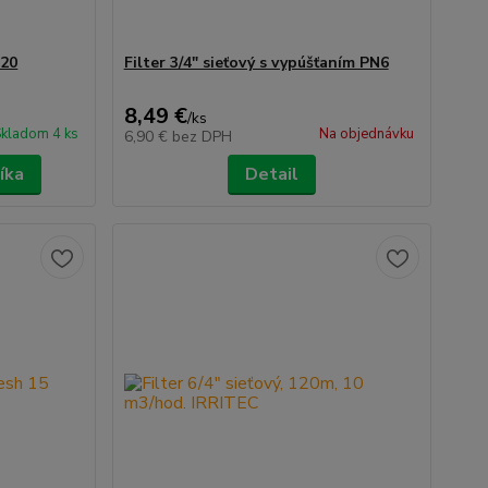
120
Filter 3/4" sieťový s vypúšťaním PN6
8,49 €
/
ks
kladom 4 ks
Na objednávku
6,90 €
bez DPH
íka
Detail