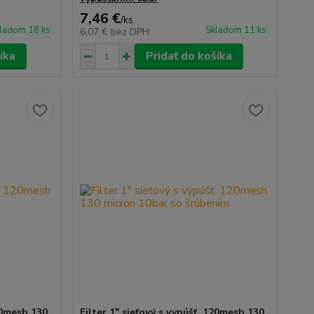
7,46 €
/
ks
ladom 18 ks
Skladom 11 ks
6,07 €
bez DPH
íka
Pridať do košíka
120mesh 130
Filter 1" sieťový s vypúšť. 120mesh 130