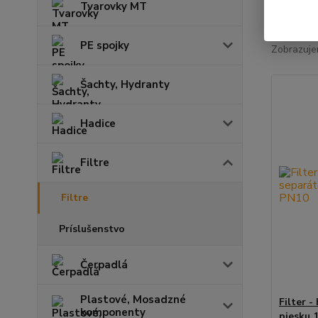
Tvarovky MT
Najnov
PE spojky
Zobrazuje
Šachty, Hydranty
Hadice
Filtre
Filtre
Príslušenstvo
Čerpadlá
Plastové, Mosadzné
Filter 
komponenty
piesku 