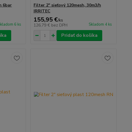
ím 6bar
Filter 2" sieťový 120mesh, 30m3/h
IRRITEC
155,95 €
/
ks
kladom 6 ks
Skladom 4 ks
126,79 €
bez DPH
íka
Pridať do košíka