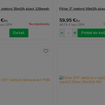
2" sieťový 25m3/h plast 120mesh
Filter 2" sieťový 30m3/h pl
 €
59,95 €
/
ks
/
ks
Na objednávku
S
bez DPH
48,74 €
bez DPH
Detail
Pridať do koš