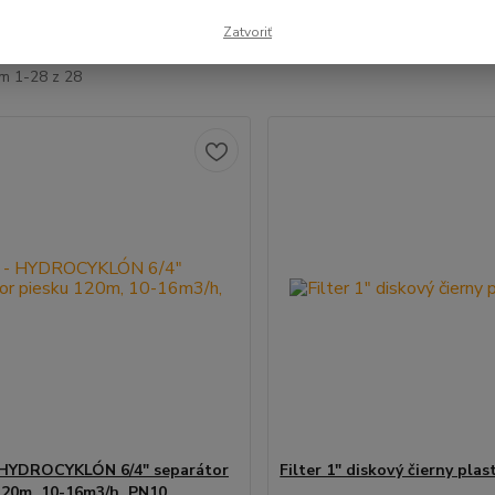
šie
Najlacnejšie
Najdrahšie
Zatvoriť
m 1-28 z 28
- HYDROCYKLÓN 6/4" separátor
Filter 1" diskový čierny plas
120m, 10-16m3/h, PN10