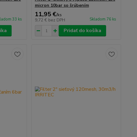
micron 10bar so šrúbením
11,95 €
/
ks
ladom 33 ks
Skladom 76 ks
9,72 €
bez DPH
íka
Pridať do košíka