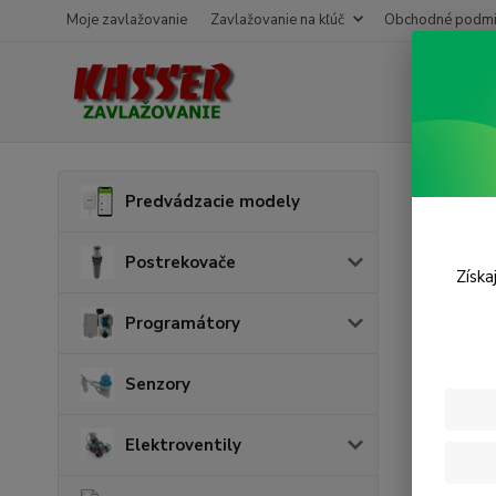
Moje zavlažovanie
Zavlažovanie na kľúč
Obchodné podmi
Úvod
F
Predvádzacie modely
Filtr
Postrekovače
Získa
Cena:
Programátory
Senzory
Skl
Elektroventily