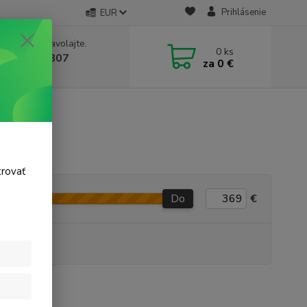
Prihlásenie
EUR
e si rady? Zavolajte.
0
ks
 911 131 807
za
0 €
a, 8-17 hod.)
trovať
Do
€
P produkt