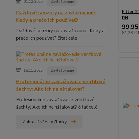
01.12.2025
Zavlažovanie
Filter 
Dažďové senzory na zavlažovanie:
RN
Kedy a prečo ich používať?
99,95
Dažďové senzory na zavlažovanie: Kedy a
81,26 €
prečo ich používať?
čítať celé
18.11.2025
Zavlažovanie
Profesionálne zavlažovacie ventilové
šachty: Ako ich nainštalovať?
Profesionálne zavlažovacie ventilové
šachty: Ako ich nainštalovať?
čítať celé
Zobraziť všetky články