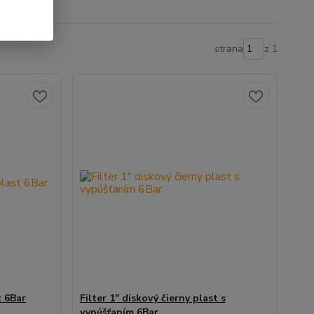
strana
z 1
t 6Bar
Filter 1" diskový čierny plast s
vypúšťaním 6Bar