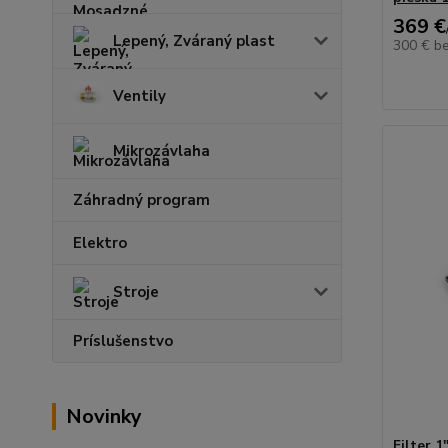
369 €
Lepený, Zváraný plast
300 €
b
Ventily
Mikrozávlaha
Záhradný program
Elektro
Stroje
Príslušenstvo
Novinky
Filter 1