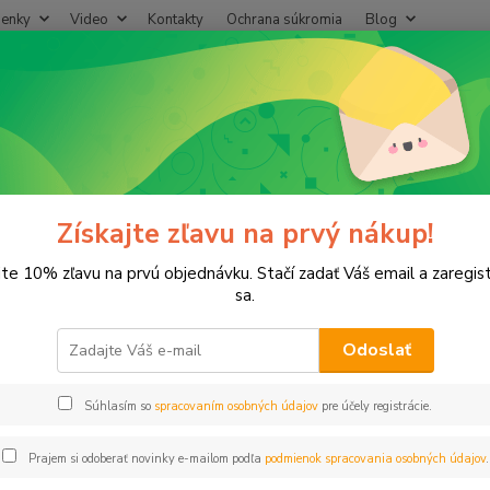
enky
Video
Kontakty
Ochrana súkromia
Blog
Neviet
Hľadať
+421
(Po-Pi
iltre
Filtre
e
Získajte zľavu na prvý nákup!
jte 10% zľavu na prvú objednávku. Stačí zadať Váš email a zaregis
sa.
€
Od
Odoslať
adom
Novinka
Akcia
Doprava ZADARMO
TO
Súhlasím so
spracovaním osobných údajov
pre účely registrácie.
Prajem si odoberať novinky e-mailom podľa
podmienok spracovania osobných údajov
.