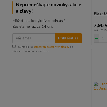
Nepremeškajte novinky, akcie
a zľavy!
Filter 3
Môžete sa kedykoľvek odhlásiť.
7,95 
Zasielame raz za 14 dní.
6,46 €
b
Prihlásiť sa
Súhlasím so
spracovaním osobných údajov
za
účelom zasielania newslettera.