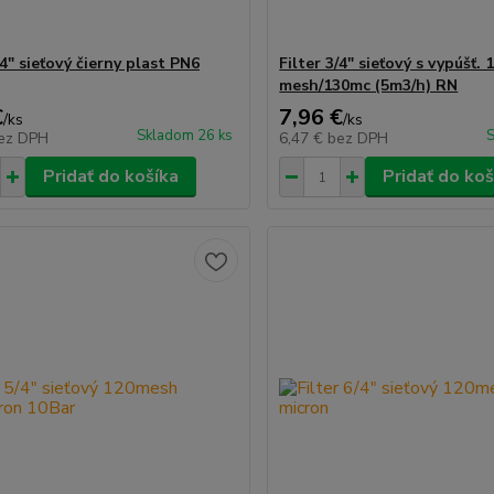
/4" sieťový čierny plast PN6
Filter 3/4" sieťový s vypúšť. 
mesh/130mc (5m3/h) RN
€
7,96 €
/
ks
/
ks
Skladom 26 ks
S
ez DPH
6,47 €
bez DPH
Pridať do košíka
Pridať do koš