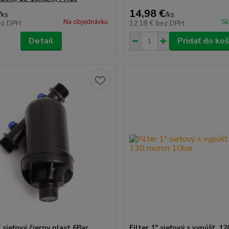
14,98 €
/
ks
/
ks
Na objednávku
Sk
ez DPH
12,18 €
bez DPH
Detail
Pridať do koš
" sieťový čierny plast 6Bar
Filter 1" sieťový s vypúšť. 