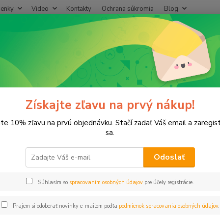
enky
Video
Kontakty
Ochrana súkromia
Blog
Neviet
Hľadať
+421
(Po-Pi
lektroventily
Cievky/Solenoidy
Cievky/Solenoidy 9V
ky/Solenoidy 9V
Získajte zľavu na prvý nákup!
jte 10% zľavu na prvú objednávku. Stačí zadať Váš email a zaregis
sa.
€
Od
Odoslať
adom
Novinka
Akcia
Doprava ZADARMO
TO
Súhlasím so
spracovaním osobných údajov
pre účely registrácie.
Prajem si odoberať novinky e-mailom podľa
podmienok spracovania osobných údajov
.