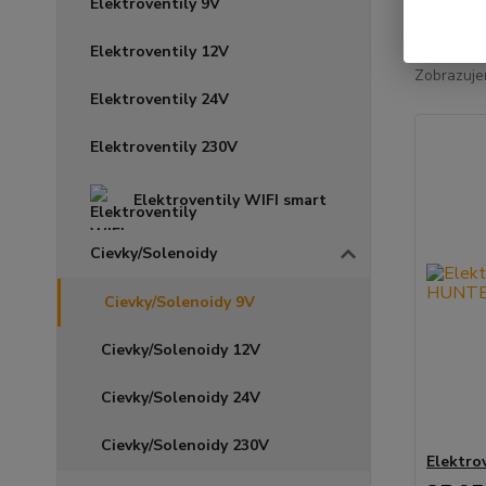
Elektroventily 9V
Najnov
Elektroventily 12V
Zobrazuje
Elektroventily 24V
Elektroventily 230V
Elektroventily WIFI smart
Cievky/Solenoidy
Cievky/Solenoidy 9V
Cievky/Solenoidy 12V
Cievky/Solenoidy 24V
Cievky/Solenoidy 230V
Elektro