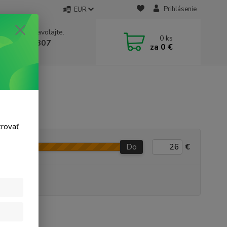
Prihlásenie
EUR
e si rady? Zavolajte.
0
ks
 911 131 807
za
0 €
a, 8-17 hod.)
trovať
Do
€
P produkt