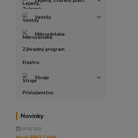
Lepený, Zváraný plast
Ventily
Mikrozávlaha
Záhradný program
Elektro
Stroje
Príslušenstvo
Novinky
03.02.2025
Nové BRIO TANK