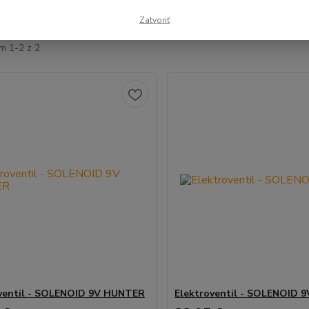
šie
Najlacnejšie
Najdrahšie
Zatvoriť
m 1-2 z 2
ventil - SOLENOID 9V HUNTER
Elektroventil - SOLENOID 