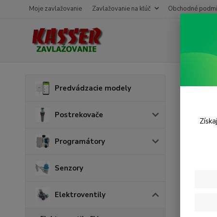
Moje zavlažovanie
Zavlažovanie na kľúč
Obchodné podmi
Úvod
E
Predvádzacie modely
Ciev
Postrekovače
Získa
Cena:
Programátory
Senzory
Skl
Elektroventily