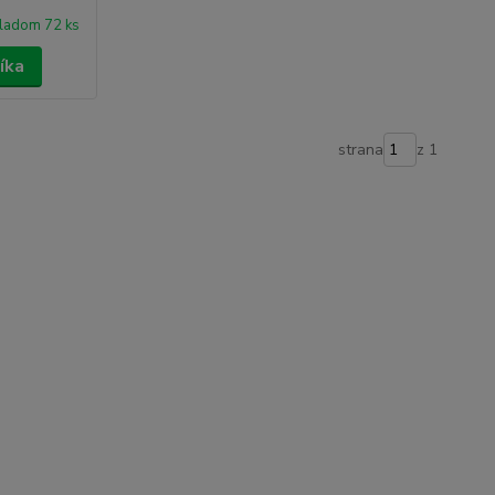
ladom 72 ks
íka
strana
z 1