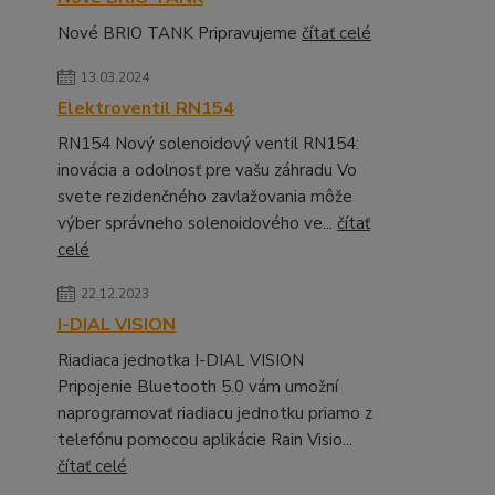
Nové BRIO TANK Pripravujeme
čítať celé
13.03.2024
Elektroventil RN154
RN154 Nový solenoidový ventil RN154:
inovácia a odolnosť pre vašu záhradu Vo
svete rezidenčného zavlažovania môže
výber správneho solenoidového ve...
čítať
celé
22.12.2023
I-DIAL VISION
Riadiaca jednotka I-DIAL VISION
Pripojenie Bluetooth 5.0 vám umožní
naprogramovať riadiacu jednotku priamo z
telefónu pomocou aplikácie Rain Visio...
čítať celé