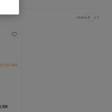
strana
z 1
9V RN