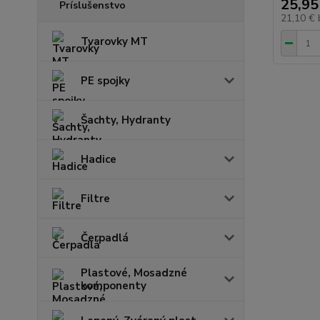
25,95
Príslušenstvo
21,10 €
Tvarovky MT
PE spojky
Šachty, Hydranty
Hadice
Filtre
Čerpadlá
Plastové, Mosadzné
komponenty