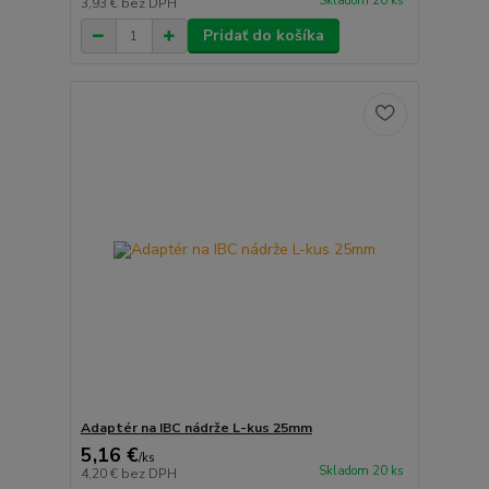
Skladom 20 ks
3,93 €
bez DPH
Pridať do košíka
Adaptér na IBC nádrže L-kus 25mm
5,16 €
/
ks
Skladom 20 ks
4,20 €
bez DPH