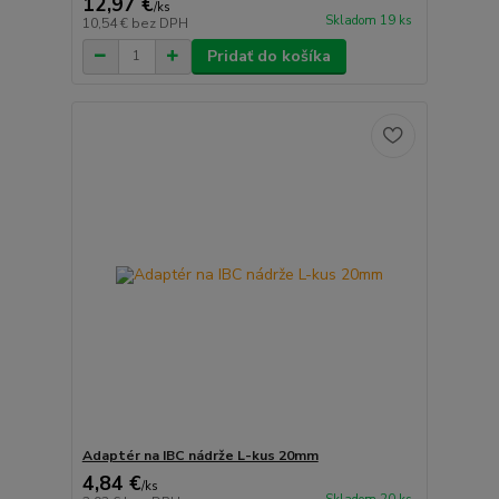
12,97 €
/
ks
Skladom 19 ks
10,54 €
bez DPH
Pridať do košíka
Adaptér na IBC nádrže L-kus 20mm
4,84 €
/
ks