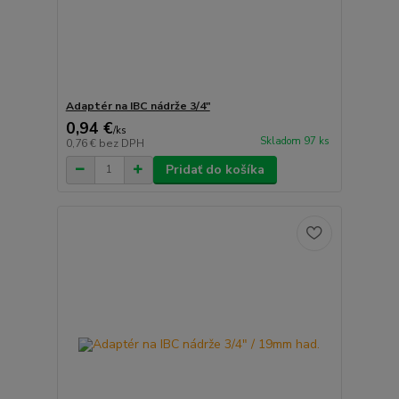
Adaptér na IBC nádrže 3/4"
0,94 €
/
ks
Skladom 97 ks
0,76 €
bez DPH
Pridať do košíka