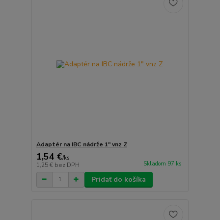
Adaptér na IBC nádrže 1" vnz Z
1,54 €
/
ks
Skladom 97 ks
1,25 €
bez DPH
Pridať do košíka