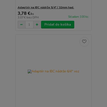
Adaptér na IBC nádrže 5/4" / 32mm had.
3,78 €
/
ks
Skladom 100 ks
3,07 €
bez DPH
Pridať do košíka