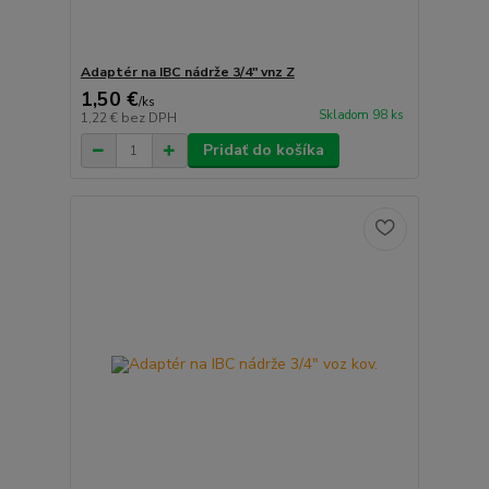
Adaptér na IBC nádrže 3/4" vnz Z
1,50 €
/
ks
Skladom 98 ks
1,22 €
bez DPH
Pridať do košíka