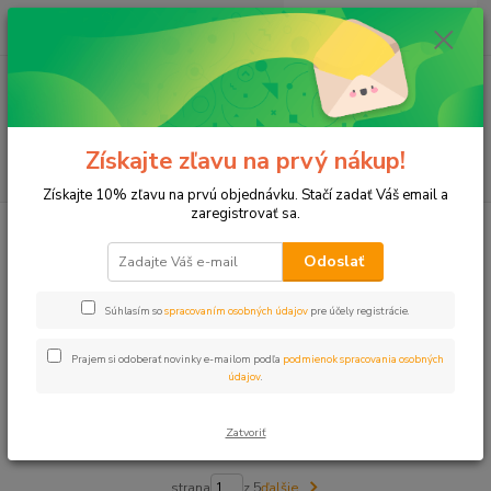
0
ks
+421 911 131 807
EUR
za
0 €
(Po-Pia, 8-17 hod.)
Menu
Získajte zľavu na prvý nákup!
Hľadať
Získajte 10% zľavu na prvú objednávku. Stačí zadať Váš email a
zaregistrovať sa.
Úvod
Záhradný program
Odoslať
Záhradný program
Súhlasím so
spracovaním osobných údajov
pre účely registrácie.
Upresniť parametre
Prajem si odoberať novinky e-mailom podľa
podmienok spracovania osobných
údajov
.
Najnovšie
Najlacnejšie
Najdrahšie
Zatvoriť
Zobrazujem 1-40 z 166
strana
z 5
ďalšie