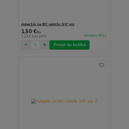
Adaptér na IBC nádrže 3/4" vnz
1,50 €
/
ks
Skladom 97 ks
1,22 €
bez DPH
Pridať do košíka