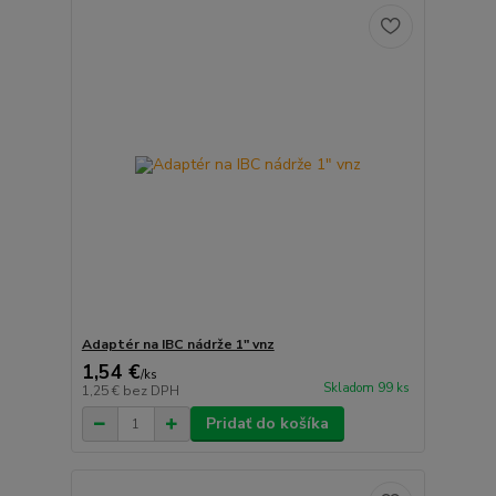
Adaptér na IBC nádrže 1" vnz
1,54 €
/
ks
Skladom 99 ks
1,25 €
bez DPH
Pridať do košíka