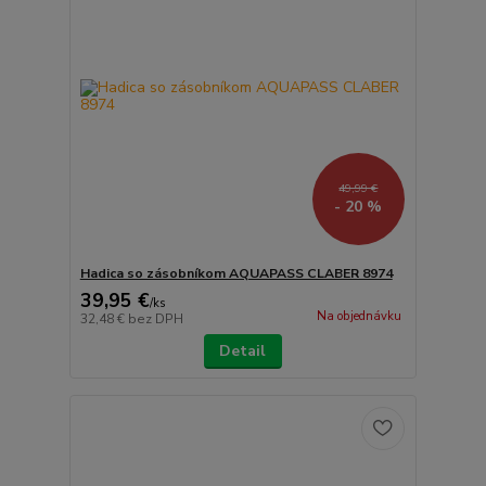
49,99 €
- 20 %
Hadica so zásobníkom AQUAPASS CLABER 8974
39,95 €
/
ks
Na objednávku
32,48 €
bez DPH
Detail