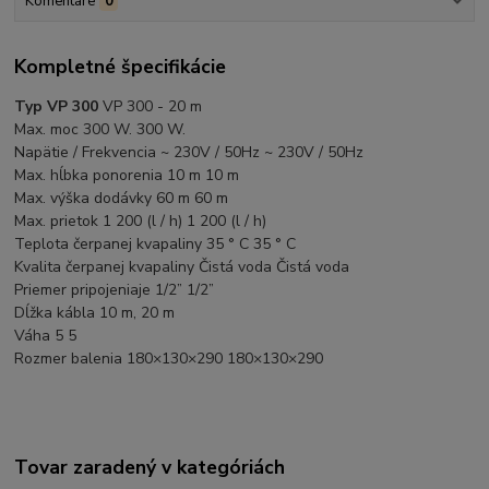
Komentáre
0
Kompletné špecifikácie
Typ VP 300
VP 300 - 20 m
Max. moc 300 W. 300 W.
Napätie / Frekvencia ~ 230V / 50Hz ~ 230V / 50Hz
Max. hĺbka ponorenia 10 m 10 m
Max. výška dodávky 60 m 60 m
Max. prietok 1 200 (l / h) 1 200 (l / h)
Teplota čerpanej kvapaliny 35 ° C 35 ° C
Kvalita čerpanej kvapaliny Čistá voda Čistá voda
Priemer pripojeniaje 1/2” 1/2”
Dĺžka kábla 10 m, 20 m
Váha 5 5
Rozmer balenia 180×130×290 180×130×290
Tovar zaradený v kategóriách