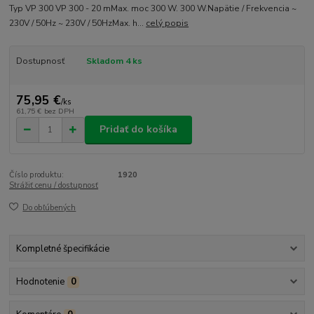
Typ VP 300 VP 300 - 20 mMax. moc 300 W. 300 W.Napätie / Frekvencia ~
230V / 50Hz ~ 230V / 50HzMax. h...
celý popis
Dostupnosť
Skladom 4 ks
75,95 €
/
ks
61,75 €
bez DPH
Pridať do košíka
Číslo produktu:
1920
Strážiť cenu / dostupnosť
Do obľúbených
Kompletné špecifikácie
Hodnotenie
0