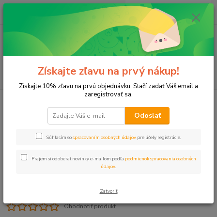
0
ks
+421 911 131 807
EUR
za
0 €
(Po-Pia, 8-17 hod.)
Menu
Získajte zľavu na prvý nákup!
Hľadať
Získajte 10% zľavu na prvú objednávku. Stačí zadať Váš email a
zaregistrovať sa.
Úvod
Čerpadlá
Čerpadlo VP 300-10m
Odoslať
Čerpadlo VP 300-10m
Súhlasím so
spracovaním osobných údajov
pre účely registrácie.
Prajem si odoberať novinky e-mailom podľa
podmienok spracovania osobných
údajov
.
Zatvoriť
Ohodnotiť produkt