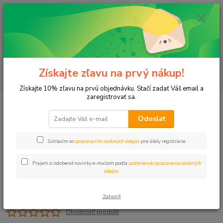
0
ks
+421 911 131 807
EUR
za
0 €
(Po-Pia, 8-17 hod.)
Menu
Získajte zľavu na prvý nákup!
Hľadať
Získajte 10% zľavu na prvú objednávku. Stačí zadať Váš email a
zaregistrovať sa.
Úvod
Mikrozávlaha
Dierovacie kliešte UP N
Odoslať
Dierovacie kliešte UP N
Súhlasím so
spracovaním osobných údajov
pre účely registrácie.
Prajem si odoberať novinky e-mailom podľa
podmienok spracovania osobných
údajov
.
Zatvoriť
Ohodnotiť produkt