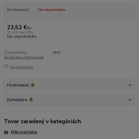
Dostupnosť
Na objednávku
23,52 €
/
ks
19,12 €
bez DPH
Na objednávku
Číslo produktu:
1841
Strážiť cenu / dostupnosť
Do obľúbených
Hodnotenie
0
Komentáre
0
Tovar zaradený v kategóriách
Mikrozávlaha