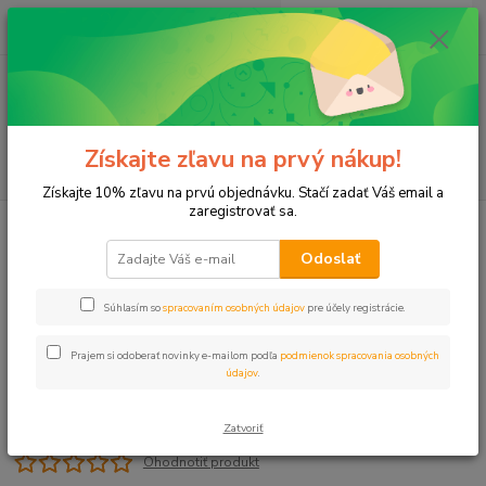
0
ks
+421 911 131 807
EUR
za
0 €
(Po-Pia, 8-17 hod.)
Menu
Získajte zľavu na prvý nákup!
Hľadať
Získajte 10% zľavu na prvú objednávku. Stačí zadať Váš email a
zaregistrovať sa.
Úvod
Čerpadlá
Príslušenstvo
Držiaky na sondy hl. spínača 1"
Odoslať
Držiaky na sondy hl. spínača 1"
Súhlasím so
spracovaním osobných údajov
pre účely registrácie.
Prajem si odoberať novinky e-mailom podľa
podmienok spracovania osobných
údajov
.
Zatvoriť
Ohodnotiť produkt