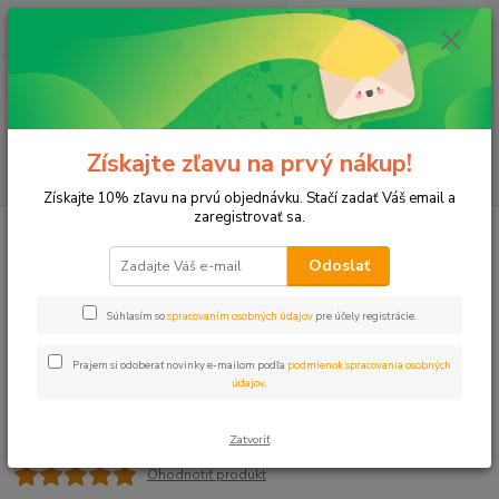
0
ks
+421 911 131 807
EUR
za
0 €
(Po-Pia, 8-17 hod.)
Menu
Získajte zľavu na prvý nákup!
Hľadať
Získajte 10% zľavu na prvú objednávku. Stačí zadať Váš email a
zaregistrovať sa.
Úvod
Hadice
Dvojkrúžok ukončovací DN16
Odoslať
Dvojkrúžok ukončovací DN16
Súhlasím so
spracovaním osobných údajov
pre účely registrácie.
Prajem si odoberať novinky e-mailom podľa
podmienok spracovania osobných
údajov
.
Zatvoriť
Ohodnotiť produkt