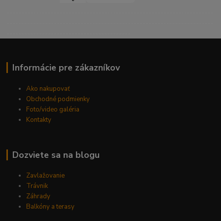
----------------------------------------------------------------------
----------------------------------------------------------------------
------------------------------------------
Informácie pre zákazníkov
Ako nakupovať
Obchodné podmienky
Foto/video galéria
Kontakty
Dozviete sa na blogu
Zavlažovanie
Trávnik
Záhrady
Balkóny a terasy