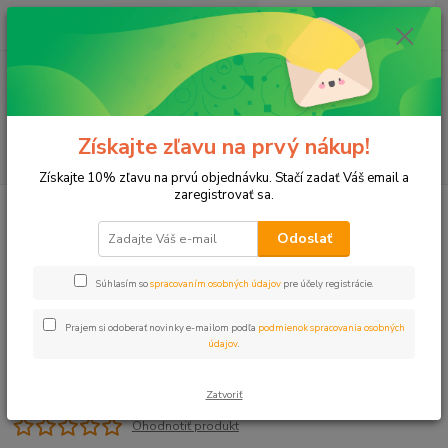
0
ks
+421 911 131 807
EUR
za
0 €
(Po-Pia, 8-17 hod.)
Menu
Získajte zľavu na prvý nákup!
Hľadať
Získajte 10% zľavu na prvú objednávku. Stačí zadať Váš email a
zaregistrovať sa.
Úvod
Postrekovače
Dýzy/trysky
Dýza 04-A HUNTER, 1,2m zelená
Odoslať
Dýza 04-A HUNTER, 1,2m zelená
Súhlasím so
spracovaním osobných údajov
pre účely registrácie.
Prajem si odoberať novinky e-mailom podľa
podmienok spracovania osobných
údajov
.
Zatvoriť
Ohodnotiť produkt