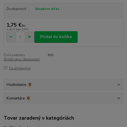
Dostupnosť
Skladom 44 ks
1,75 €
/
ks
1,42 €
bez DPH
Pridať do košíka
Číslo produktu:
905
Strážiť cenu / dostupnosť
Do obľúbených
Hodnotenie
0
Komentáre
0
Tovar zaradený v kategóriách