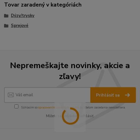
Tovar zaradený v kategóriách
Dýzy/trysky
Sprejové
Nepremeškajte novinky, akcie a
zľavy!
Prihlásiť sa
Súhlasím so
spracovaním osobných údajov
za účelom zasielania newslettera.
Môžete sa kedykoľvek odhlásiť.