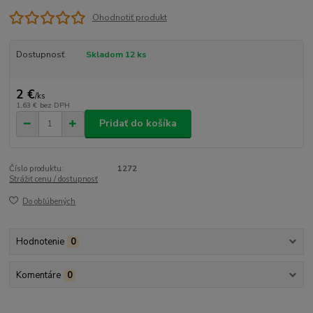
Ohodnotiť produkt
Dostupnosť
Skladom 12 ks
2 €
/
ks
1,63 €
bez DPH
Pridať do košíka
Číslo produktu:
1272
Strážiť cenu / dostupnosť
Do obľúbených
Hodnotenie
0
Komentáre
0