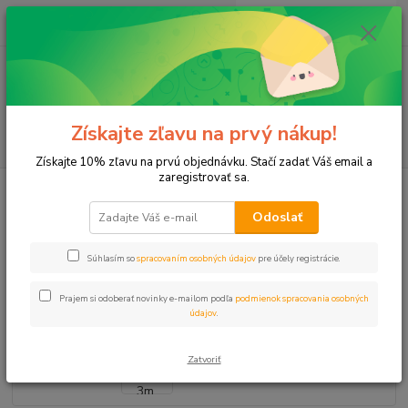
0
ks
+421 911 131 807
EUR
za
0 €
(Po-Pia, 8-17 hod.)
Menu
Získajte zľavu na prvý nákup!
Hľadať
Získajte 10% zľavu na prvú objednávku. Stačí zadať Váš email a
zaregistrovať sa.
Úvod
Postrekovače
Dýzy/trysky
Dýza 10Q HUNTER, 3m, 90st. nízky
vzostup 15st.
Odoslať
Dýza 10Q HUNTER, 3m, 90st.
Súhlasím so
spracovaním osobných údajov
pre účely registrácie.
nízky vzostup 15st.
Prajem si odoberať novinky e-mailom podľa
podmienok spracovania osobných
údajov
.
Zatvoriť