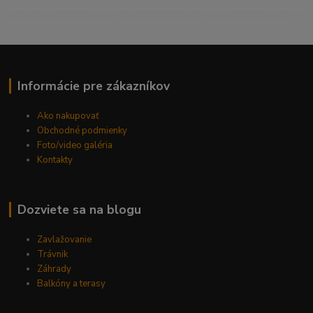
----------------------------------------------------------------------
----------------------------------------------------------------------
------------------------------------------
Informácie pre zákazníkov
Ako nakupovať
Obchodné podmienky
Foto/video galéria
Kontakty
Dozviete sa na blogu
Zavlažovanie
Trávnik
Záhrady
Balkóny a terasy