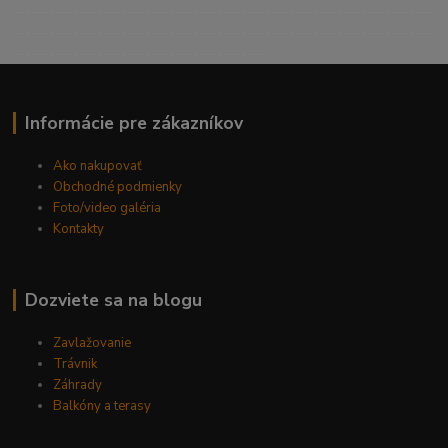
----------------------------------------------------------------------
----------------------------------------------------------------------
------------------------------------------
Informácie pre zákazníkov
Ako nakupovať
Obchodné podmienky
Foto/video galéria
Kontakty
Dozviete sa na blogu
Zavlažovanie
Trávnik
Záhrady
Balkóny a terasy