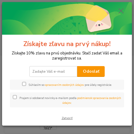
0
ks
+421 911 131 807
EUR
za
0 €
(Po-Pia, 8-17 hod.)
Menu
Získajte zľavu na prvý nákup!
Hľadať
Získajte 10% zľavu na prvú objednávku. Stačí zadať Váš email a
zaregistrovať sa.
Úvod
Postrekovače
Dýzy/trysky
Dýza RB U-12-F 360°, 3,6m,
sekundárny podstrek
Odoslať
Dýza RB U-12-F 360°, 3,6m,
Súhlasím so
spracovaním osobných údajov
pre účely registrácie.
sekundárny podstrek
Prajem si odoberať novinky e-mailom podľa
podmienok spracovania osobných
údajov
.
Zatvoriť