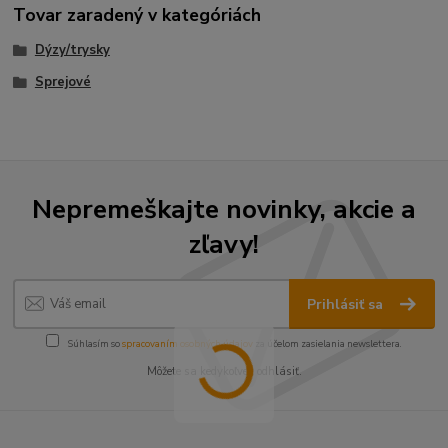
Tovar zaradený v kategóriách
Dýzy/trysky
Sprejové
Nepremeškajte novinky, akcie a
zľavy!
Prihlásiť sa
Súhlasím so
spracovaním osobných údajov
za účelom zasielania newslettera.
Môžete sa kedykoľvek odhlásiť.