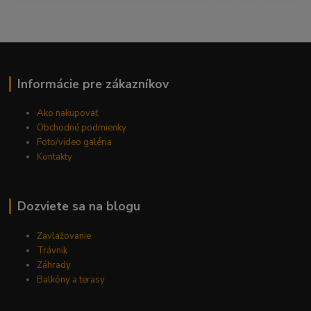
----------------------------------------------------------------------
----------------------------------------------------------------------
------------------------------------------
Informácie pre zákazníkov
Ako nakupovať
Obchodné podmienky
Foto/video galéria
Kontakty
Dozviete sa na blogu
Zavlažovanie
Trávnik
Záhrady
Balkóny a terasy