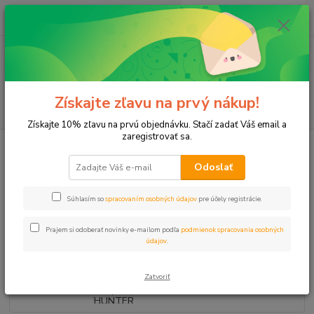
0
ks
+421 911 131 807
EUR
za
0 €
(Po-Pia, 8-17 hod.)
Menu
Získajte zľavu na prvý nákup!
Hľadať
Získajte 10% zľavu na prvú objednávku. Stačí zadať Váš email a
zaregistrovať sa.
Úvod
Elektroventily
Elektroventily 24V
Elektroventil 1" HUNTER
VOZ/VOZ PGV-100
Odoslať
Elektroventil 1" HUNTER
Súhlasím so
spracovaním osobných údajov
pre účely registrácie.
VOZ/VOZ PGV-100
Prajem si odoberať novinky e-mailom podľa
podmienok spracovania osobných
údajov
.
Zatvoriť