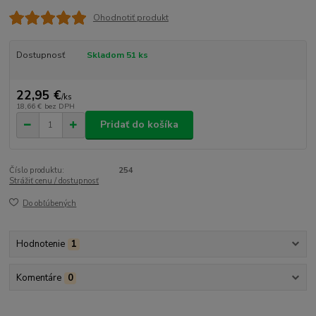
Ohodnotiť produkt
Dostupnosť
Skladom 51 ks
22,95 €
/
ks
18,66 €
bez DPH
Pridať do košíka
Číslo produktu:
254
Strážiť cenu / dostupnosť
Do obľúbených
Hodnotenie
1
Komentáre
0