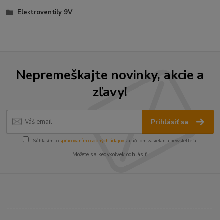
Elektroventily 9V
Nepremeškajte novinky, akcie a
zľavy!
Prihlásiť sa
Súhlasím so
spracovaním osobných údajov
za účelom zasielania newslettera.
Môžete sa kedykoľvek odhlásiť.
----------------------------------------------------------------------
----------------------------------------------------------------------
------------------------------------------