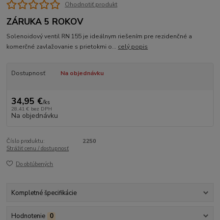
Ohodnotiť produkt
ZÁRUKA 5 ROKOV
Solenoidový ventil RN 155 je ideálnym riešením pre rezidenčné a
komerčné zavlažovanie s prietokmi o...
celý popis
Dostupnosť
Na objednávku
34,95 €
/
ks
28,41 €
bez DPH
Na objednávku
Číslo produktu:
2250
Strážiť cenu / dostupnosť
Do obľúbených
Kompletné špecifikácie
Hodnotenie
0