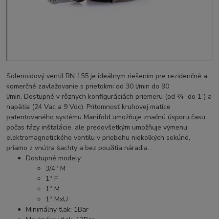
Solenoidový ventil RN 155 je ideálnym riešením pre rezidenčné a
komerčné zavlažovanie s prietokmi od 30 l/min do 90
l/min. Dostupné v rôznych konfiguráciách priemeru (od ¾” do 1”) a
napätia (24 Vac a 9 Vdc). Prítomnosť kruhovej matice
patentovaného systému Manifold umožňuje značnú úsporu času
počas fázy inštalácie, ale predovšetkým umožňuje výmenu
elektromagnetického ventilu v priebehu niekoľkých sekúnd,
priamo z vnútra šachty a bez použitia náradia. .
Dostupné modely:
3/4" M
1" F
1" M
1" MxU
Minimálny tlak: 1Bar