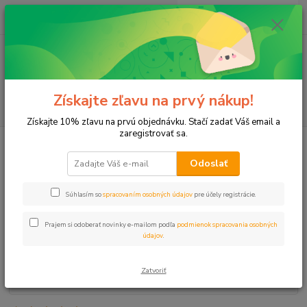
0
ks
+421 911 131 807
EUR
za
0 €
(Po-Pia, 8-17 hod.)
Menu
Získajte zľavu na prvý nákup!
Hľadať
Získajte 10% zľavu na prvú objednávku. Stačí zadať Váš email a
zaregistrovať sa.
Úvod
Elektroventily
Elektroventil 1" RN155 9V VOZ/MT s regul.
Odoslať
Elektroventil 1" RN155 9V
VOZ/MT s regul.
Súhlasím so
spracovaním osobných údajov
pre účely registrácie.
Prajem si odoberať novinky e-mailom podľa
podmienok spracovania osobných
údajov
.
Zatvoriť