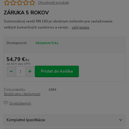
Ohodnotiť produkt
ZÁRUKA 5 ROKOV
Solenoidový ventil RN 160 je ideálnym riešením pre zavlažovanie
veľkých komerčných systémov a verejn...
celý popis
Dostupnosť
Skladom 5 ks
54,79 €
/
ks
44,54 €
bez DPH
Pridať do košíka
Číslo produktu:
1684
Strážiť cenu / dostupnosť
Do obľúbených
Kompletné špecifikácie