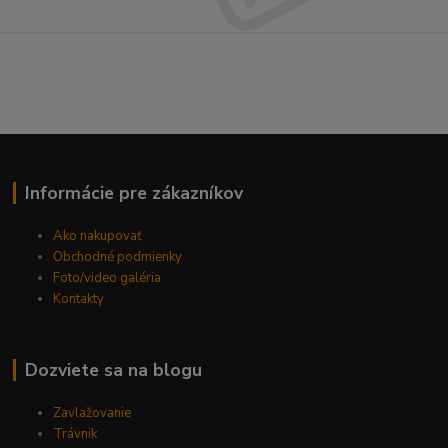
----------------------------------------------------------------------
----------------------------------------------------------------------
------------------------------------------
Informácie pre zákazníkov
Ako nakupovať
Obchodné podmienky
Foto/video galéria
Kontakty
Dozviete sa na blogu
Zavlažovanie
Trávnik