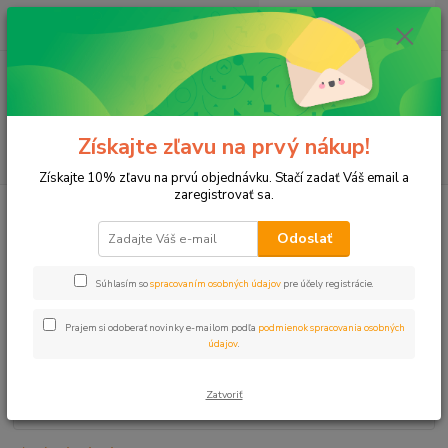
0
ks
+421 911 131 807
EUR
za
0 €
(Po-Pia, 8-17 hod.)
Menu
Získajte zľavu na prvý nákup!
Hľadať
Získajte 10% zľavu na prvú objednávku. Stačí zadať Váš email a
zaregistrovať sa.
Úvod
Elektroventily
Elektroventil 6/4" RN160 24V VNZ/VNZ
Odoslať
Elektroventil 6/4" RN160 24V
VNZ/VNZ
Súhlasím so
spracovaním osobných údajov
pre účely registrácie.
Prajem si odoberať novinky e-mailom podľa
podmienok spracovania osobných
údajov
.
Zatvoriť