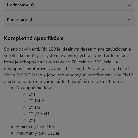
Hodnotenie
0
Komentáre
0
Kompletné špecifikácie
Solenoidový ventil RN 160 je ideálnym riešením pre zavlažovanie
veľkých komerčných systémov a verejných parkov. Tento model,
ktorý je schopný riadiť prietoky od 70 l/min do 300 l/min., je
dostupný s vnútorným závitom 1”, 1” ¼, 1” ½ a 2” as napätím 24
Vac a 9 V DC. Všetky jeho komponenty sú certifikované ako PN12
a pred opustením továrne sú testované až do tlaku 14 barov.
Dostupné modely:
1" F
1" 1/4 F
1" 1/2 F
1"1/2 MxU
2" F
Minimálny tlak: 1Bar
Maximálny tlak: 12Bar