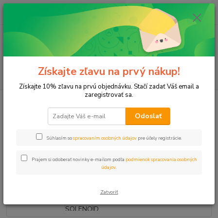
0
ks
+421 911 131 807
EUR
za
0 €
(Po-Pia, 8-17 hod.)
Menu
Získajte zľavu na prvý nákup!
Hľadať
Získajte 10% zľavu na prvú objednávku. Stačí zadať Váš email a
zaregistrovať sa.
Úvod
Elektroventily
Cievky/Solenoidy
Elektroventil - SOLENOID 24V
HUNTER
Odoslať
Elektroventil - SOLENOID 24V
Súhlasím so
spracovaním osobných údajov
pre účely registrácie.
HUNTER
Prajem si odoberať novinky e-mailom podľa
podmienok spracovania osobných
údajov
.
Zatvoriť