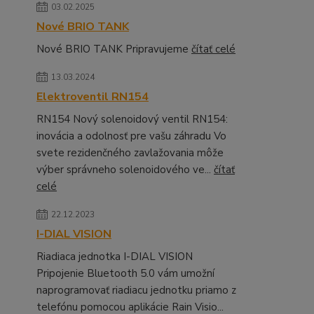
03.02.2025
Nové BRIO TANK
Nové BRIO TANK Pripravujeme
čítať celé
13.03.2024
Elektroventil RN154
RN154 Nový solenoidový ventil RN154:
inovácia a odolnosť pre vašu záhradu Vo
svete rezidenčného zavlažovania môže
výber správneho solenoidového ve...
čítať
celé
22.12.2023
I-DIAL VISION
Riadiaca jednotka I-DIAL VISION
Pripojenie Bluetooth 5.0 vám umožní
naprogramovať riadiacu jednotku priamo z
telefónu pomocou aplikácie Rain Visio...