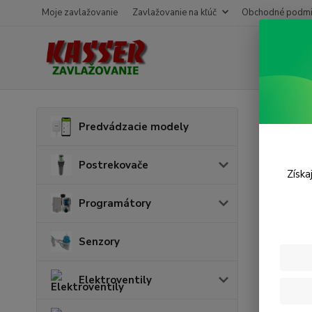
Moje zavlažovanie
Zavlažovanie na kľúč
Obchodné podmi
Úvod
F
Predvádzacie modely
Filt
Postrekovače
Získa
Programátory
Senzory
Elektroventily