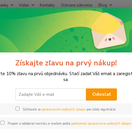
enky
Video
Kontakty
Ochrana súkromia
Blog
Neviet
Hľadať
+421
(Po-Pi
iltre
Filter 2" sieťový 25m3/h plast 120mesh RN
er 2" sieťový 25m3/h plast 120
Získajte zľavu na prvý nákup!
jte 10% zľavu na prvú objednávku. Stačí zadať Váš email a zaregis
sa.
Odoslať
Dos
Súhlasím so
spracovaním osobných údajov
pre účely registrácie.
99
81,
Prajem si odoberať novinky e-mailom podľa
podmienok spracovania osobných údajov
.