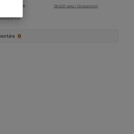
roduktu:
1124
Strážiť cenu / dostupnosť
obľúbených
entáre
0