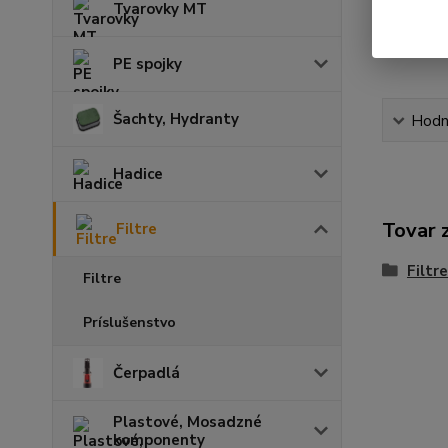
Tvarovky MT
PE spojky
Šachty, Hydranty
Hodn
Hadice
Tovar 
Filtre
Filtre
Filtre
Príslušenstvo
Čerpadlá
Plastové, Mosadzné
komponenty