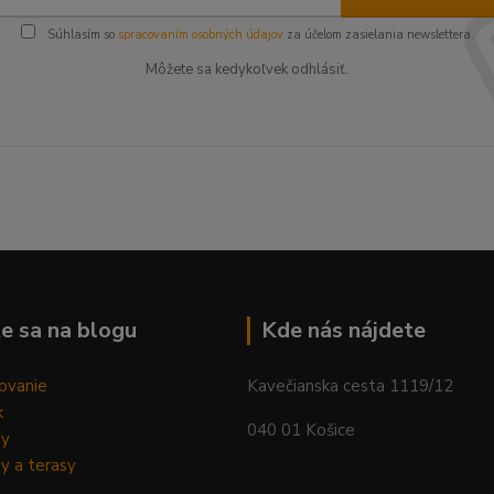
Súhlasím so
spracovaním osobných údajov
za účelom zasielania newslettera.
Môžete sa kedykoľvek odhlásiť.
--------------------------------------------------------------------------
e sa na blogu
Kde nás nájdete
ovanie
Kavečianska cesta 1119/12
k
040 01 Košice
dy
y a terasy