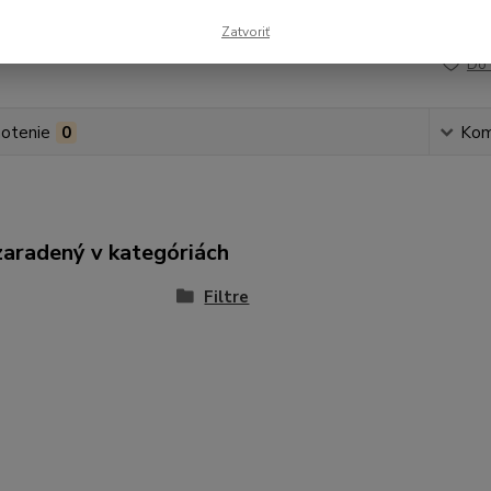
Číslo p
Zatvoriť
Do 
otenie
0
Kom
zaradený v kategóriách
Filtre