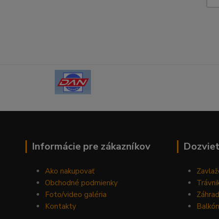
------------------------------------------------------------------
Informácie pre zákazníkov
Dozviet
Ako nakupovať
Zavlaž
Obchodné podmienky
Trávni
Foto/video galéria
Záhra
Kontakty
Balkón