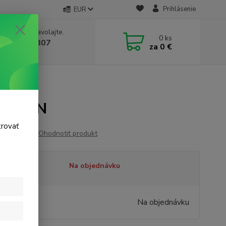
Prihlásenie
EUR
e si rady? Zavolajte.
0
ks
 911 131 807
za
0 €
a, 8-17 hod.)
mesh RN
trovať
Ohodnotiť produkt
tupnosť
Na objednávku
,95 €
/
ks
Na objednávku
26 €
bez DPH