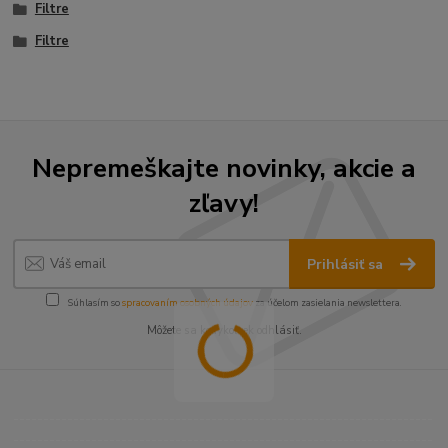
Filtre
Filtre
Nepremeškajte novinky, akcie a
zľavy!
Prihlásiť sa
Súhlasím so
spracovaním osobných údajov
za účelom zasielania newslettera.
Môžete sa kedykoľvek odhlásiť.
----------------------------------------------------------------------
----------------------------------------------------------------------