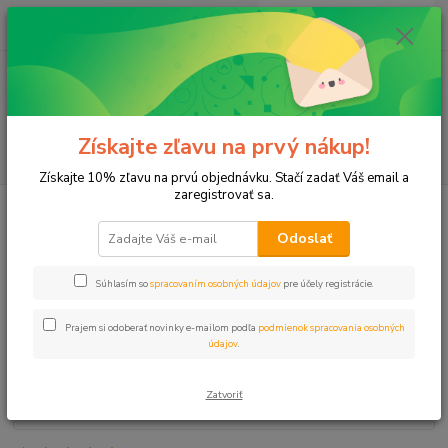
0
ks
+421 911 131 807
EUR
za
0 €
(Po-Pia, 8-17 hod.)
Menu
Získajte zľavu na prvý nákup!
Hľadať
Získajte 10% zľavu na prvú objednávku. Stačí zadať Váš email a
zaregistrovať sa.
Úvod
Filtre
Filter kovový 3/4" VNZ/VNZ so sitkom
Odoslať
Filter kovový 3/4" VNZ/VNZ so
sitkom
Súhlasím so
spracovaním osobných údajov
pre účely registrácie.
Prajem si odoberať novinky e-mailom podľa
podmienok spracovania osobných
údajov
.
Zatvoriť