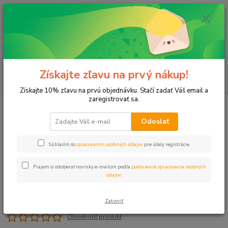
0
ks
+421 911 131 807
EUR
za
0 €
(Po-Pia, 8-17 hod.)
Menu
Získajte zľavu na prvý nákup!
Hľadať
Získajte 10% zľavu na prvú objednávku. Stačí zadať Váš email a
zaregistrovať sa.
Úvod
Filtre
Filter MICRO 13mm RN
Odoslať
Filter MICRO 13mm RN
Súhlasím so
spracovaním osobných údajov
pre účely registrácie.
Prajem si odoberať novinky e-mailom podľa
podmienok spracovania osobných
údajov
.
Zatvoriť
Ohodnotiť produkt