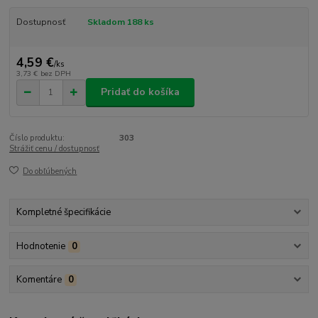
Dostupnosť
Skladom 188 ks
4,59 €
/
ks
3,73 €
bez DPH
Pridať do košíka
Číslo produktu:
303
Strážiť cenu / dostupnosť
Do obľúbených
Kompletné špecifikácie
Hodnotenie
0
Komentáre
0