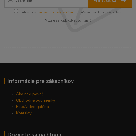
Prihlásiť sa
Súhlasím so
spracovaním osobných údajov
za účelom zasielania newslettera.
Môžete sa kedykoľvek odhlásiť.
----------------------------------------------------------------------
----------------------------------------------------------------------
------------------------------------------
Informácie pre zákazníkov
Ako nakupovať
Obchodné podmienky
Foto/video galéria
Kontakty
Dozviete sa na blogu