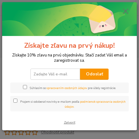
0
ks
+421 911 131 807
EUR
za
0 €
(Po-Pia, 8-17 hod.)
Menu
Získajte zľavu na prvý nákup!
Hľadať
Získajte 10% zľavu na prvú objednávku. Stačí zadať Váš email a
zaregistrovať sa.
Úvod
Hadice
Hadica 20mm /2 PN6 PE
Odoslať
Hadica 20mm /2 PN6 PE
Súhlasím so
spracovaním osobných údajov
pre účely registrácie.
Prajem si odoberať novinky e-mailom podľa
podmienok spracovania osobných
údajov
.
Zatvoriť
Ohodnotiť produkt