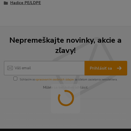
Hadice PE/LDPE
Nepremeškajte novinky, akcie a
zľavy!
Prihlásiť sa
Súhlasím so
spracovaním osobných údajov
za účelom zasielania newslettera.
Môžete sa kedykoľvek odhlásiť.
----------------------------------------------------------------------
----------------------------------------------------------------------
------------------------------------------