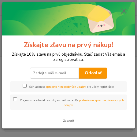
0
ks
+421 911 131 807
EUR
za
0 €
(Po-Pia, 8-17 hod.)
Menu
Získajte zľavu na prvý nákup!
Hľadať
Získajte 10% zľavu na prvú objednávku. Stačí zadať Váš email a
zaregistrovať sa.
Úvod
Hadice
Hadica kvapková 16 rozpon 50 cm (cena za 400m bal)
Odoslať
Hadica kvapková 16 rozpon 50 cm
(cena za 400m bal)
Súhlasím so
spracovaním osobných údajov
pre účely registrácie.
Prajem si odoberať novinky e-mailom podľa
podmienok spracovania osobných
údajov
.
Zatvoriť