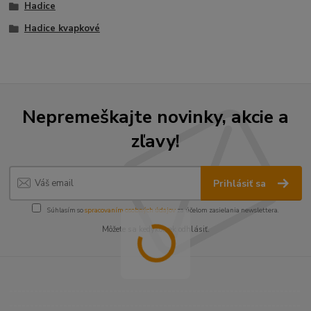
Hadice
Hadice kvapkové
Nepremeškajte novinky, akcie a
zľavy!
Prihlásiť sa
Súhlasím so
spracovaním osobných údajov
za účelom zasielania newslettera.
Môžete sa kedykoľvek odhlásiť.
----------------------------------------------------------------------
----------------------------------------------------------------------