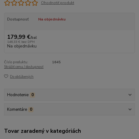
Ohodnotiť produkt
Dostupnosť
Na objednávku
179,99 €
/
bal
146,33 €
bez DPH
Na objednávku
Číslo produktu:
1645
Strážiť cenu / dostupnosť
Do obľúbených
Hodnotenie
0
Komentáre
0
Tovar zaradený v kategóriách