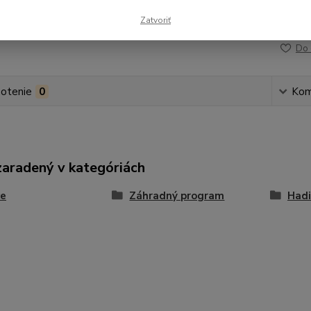
Zatvoriť
Číslo p
Do 
otenie
0
Kom
zaradený v kategóriách
ce
Záhradný program
Hadi