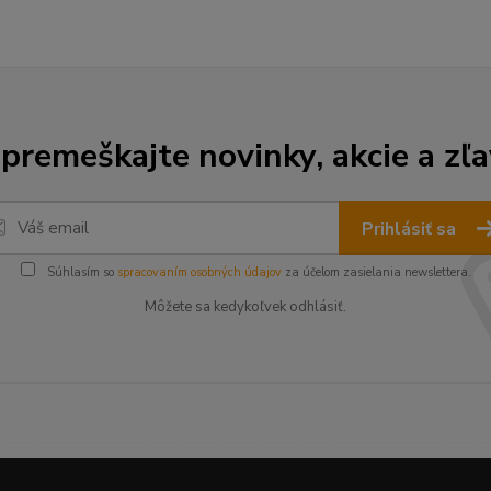
premeškajte novinky, akcie a zľa
Prihlásiť sa
Súhlasím so
spracovaním osobných údajov
za účelom zasielania newslettera.
Môžete sa kedykoľvek odhlásiť.
--------------------------------------------------------------------------