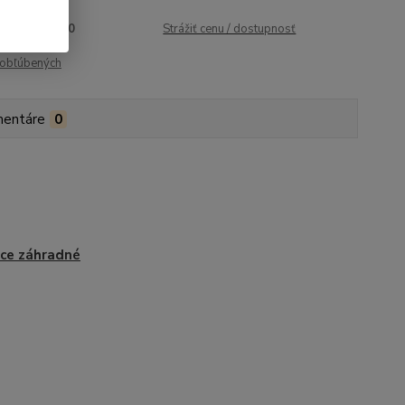
roduktu:
2110
Strážiť cenu / dostupnosť
obľúbených
entáre
0
ce záhradné