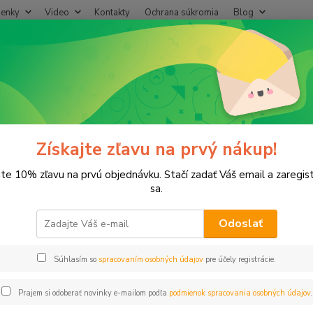
enky
Video
Kontakty
Ochrana súkromia
Blog
Neviet
Hľadať
+421
(Po-Pi
adice
Hadica záhr.3/4" 25m RN GARDEN-TOP
ca záhr.3/4" 25m RN GARDEN-
Získajte zľavu na prvý nákup!
jte 10% zľavu na prvú objednávku. Stačí zadať Váš email a zaregis
sa.
Odoslať
Dos
Súhlasím so
spracovaním osobných údajov
pre účely registrácie.
35
28,
Prajem si odoberať novinky e-mailom podľa
podmienok spracovania osobných údajov
.