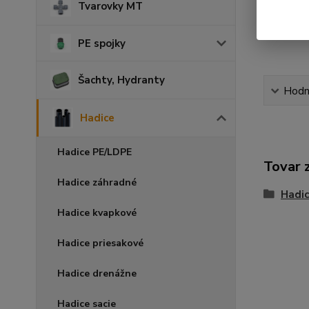
Tvarovky MT
PE spojky
Šachty, Hydranty
Hodn
Hadice
Hadice PE/LDPE
Tovar 
Hadice záhradné
Hadi
Hadice kvapkové
Hadice priesakové
Hadice drenážne
Hadice sacie