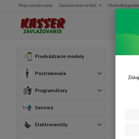
Moje zavlažovanie
Zavlažovanie na kľúč
Obchodné podmi
Úvod
H
Predvádzacie modely
Hadi
Postrekovače
Získa
Programátory
Senzory
Elektroventily