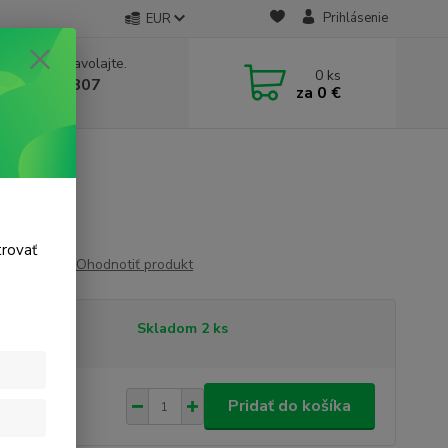
Prihlásenie
EUR
e si rady? Zavolajte.
0
ks
 911 131 807
za
0 €
a, 8-17 hod.)
TOP
trovať
Ohodnotiť produkt
tupnosť
Skladom 2 ks
,59 €
/
ks
Pridať do košíka
93 €
bez DPH