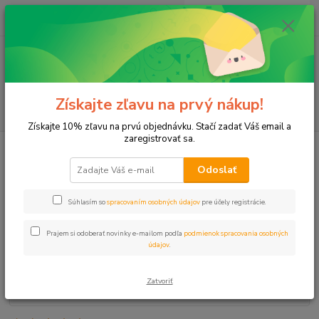
0
ks
+421 911 131 807
EUR
za
0 €
(Po-Pia, 8-17 hod.)
Menu
Získajte zľavu na prvý nákup!
Hľadať
Získajte 10% zľavu na prvú objednávku. Stačí zadať Váš email a
zaregistrovať sa.
Úvod
Mikrozávlaha
Hmlový rozprašovač 25-30l/hod závesný - sada 4
Odoslať
Hmlový rozprašovač 25-30l/hod
závesný - sada 4
Súhlasím so
spracovaním osobných údajov
pre účely registrácie.
Prajem si odoberať novinky e-mailom podľa
podmienok spracovania osobných
údajov
.
Zatvoriť