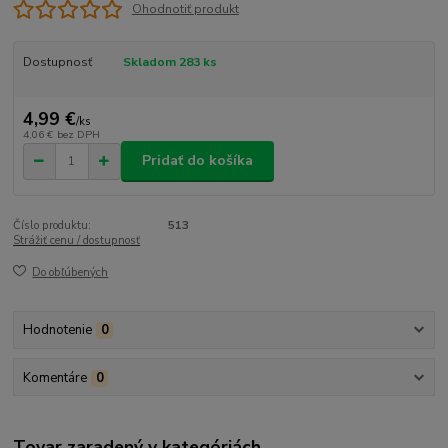
Ohodnotiť produkt
Dostupnosť
Skladom 283 ks
4,99 €
/
ks
4,06 €
bez DPH
Pridať do košíka
Číslo produktu:
513
Strážiť cenu / dostupnosť
Do obľúbených
Hodnotenie
0
Komentáre
0
Tovar zaradený v kategóriách