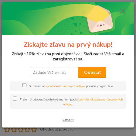
0
ks
+421 911 131 807
EUR
za
0 €
(Po-Pia, 8-17 hod.)
Menu
Získajte zľavu na prvý nákup!
Hľadať
Získajte 10% zľavu na prvú objednávku. Stačí zadať Váš email a
zaregistrovať sa.
Úvod
Príslušenstvo
Hmoždinka 8 rozvieracia
Odoslať
Hmoždinka 8 rozvieracia
Súhlasím so
spracovaním osobných údajov
pre účely registrácie.
Prajem si odoberať novinky e-mailom podľa
podmienok spracovania osobných
údajov
.
Zatvoriť
Ohodnotiť produkt