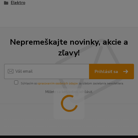
Elektro
Nepremeškajte novinky, akcie a
zľavy!
Prihlásiť sa
Súhlasím so
spracovaním osobných údajov
za účelom zasielania newslettera.
Môžete sa kedykoľvek odhlásiť.
----------------------------------------------------------------------
----------------------------------------------------------------------
------------------------------------------