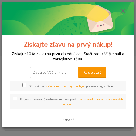
0
ks
+421 911 131 807
EUR
za
0 €
(Po-Pia, 8-17 hod.)
Menu
Získajte zľavu na prvý nákup!
Hľadať
Získajte 10% zľavu na prvú objednávku. Stačí zadať Váš email a
zaregistrovať sa.
Úvod
Elektro
Hodiny mechanické spínacie 1FD/2A
Odoslať
Hodiny mechanické spínacie
1FD/2A
Súhlasím so
spracovaním osobných údajov
pre účely registrácie.
Prajem si odoberať novinky e-mailom podľa
podmienok spracovania osobných
údajov
.
Zatvoriť