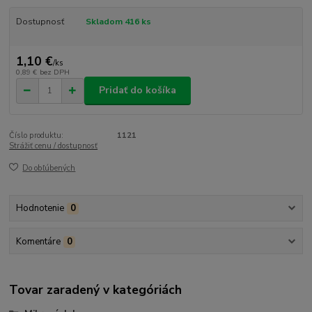
Dostupnosť
Skladom 416 ks
1,10 €
/
ks
0,89 €
bez DPH
Pridať do košíka
Číslo produktu:
1121
Strážiť cenu / dostupnosť
Do obľúbených
Hodnotenie
0
Komentáre
0
Tovar zaradený v kategóriách