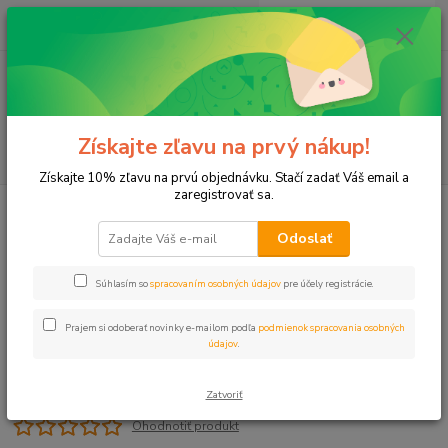
0
ks
+421 911 131 807
EUR
za
0 €
(Po-Pia, 8-17 hod.)
Menu
Získajte zľavu na prvý nákup!
Hľadať
Získajte 10% zľavu na prvú objednávku. Stačí zadať Váš email a
zaregistrovať sa.
Úvod
Mikrozávlaha
Ihla rovná - 4 x komplet set
Odoslať
Ihla rovná - 4 x komplet set
Súhlasím so
spracovaním osobných údajov
pre účely registrácie.
Prajem si odoberať novinky e-mailom podľa
podmienok spracovania osobných
údajov
.
Zatvoriť
Ohodnotiť produkt