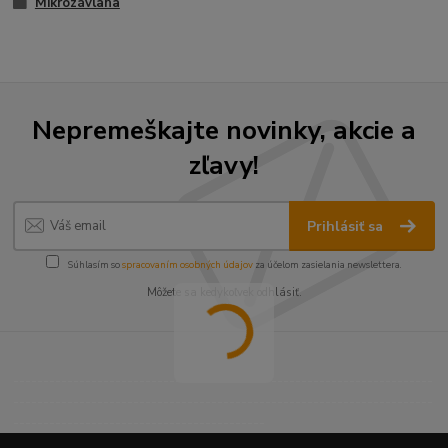
Mikrozávlaha
Nepremeškajte novinky, akcie a
zľavy!
Prihlásiť sa
Súhlasím so
spracovaním osobných údajov
za účelom zasielania newslettera.
Môžete sa kedykoľvek odhlásiť.
----------------------------------------------------------------------
----------------------------------------------------------------------
------------------------------------------