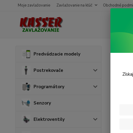
Moje zavlažovanie
Zavlažovanie na kľúč
Obchodné podmi
Úvod
E
Predvádzacie modely
Kábe
Postrekovače
Získa
Programátory
Senzory
Elektroventily