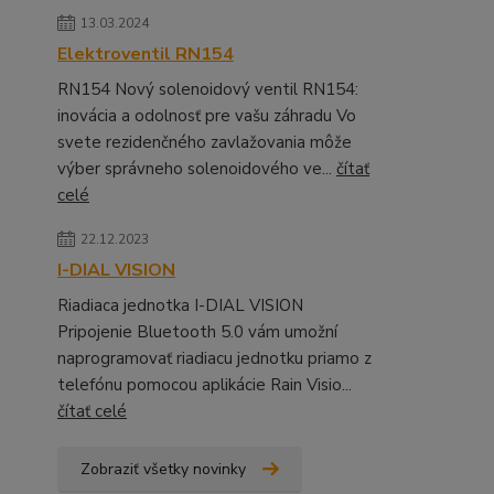
13.03.2024
Elektroventil RN154
RN154 Nový solenoidový ventil RN154:
inovácia a odolnosť pre vašu záhradu Vo
svete rezidenčného zavlažovania môže
výber správneho solenoidového ve...
čítať
celé
22.12.2023
I-DIAL VISION
Riadiaca jednotka I-DIAL VISION
Pripojenie Bluetooth 5.0 vám umožní
naprogramovať riadiacu jednotku priamo z
telefónu pomocou aplikácie Rain Visio...
čítať celé
Zobraziť všetky novinky