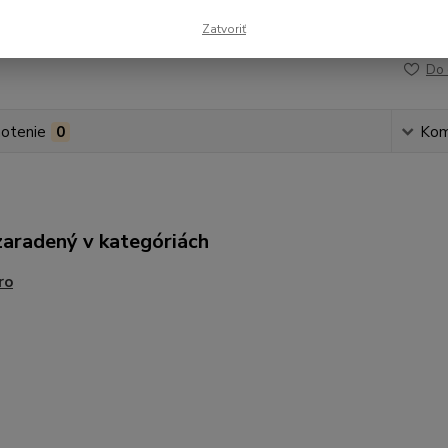
Zatvoriť
Číslo p
Do 
otenie
0
Kom
zaradený v kategóriách
ro