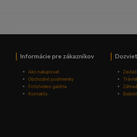
------------------------------------------------------------------
Informácie pre zákazníkov
Dozviet
Ako nakupovať
Zavlaž
Obchodné podmienky
Trávni
Foto/video galéria
Záhra
Kontakty
Balkón