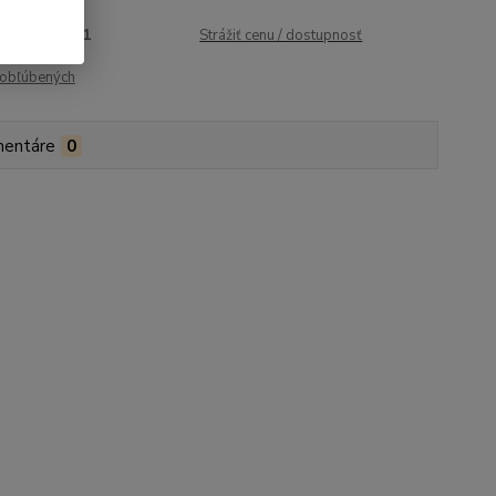
roduktu:
1601
Strážiť cenu / dostupnosť
obľúbených
entáre
0