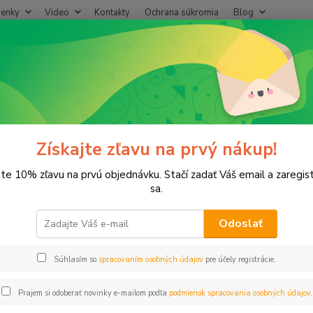
enky
Video
Kontakty
Ochrana súkromia
Blog
Neviet
Hľadať
+421
(Po-Pi
lektro
Kábel H05VV-F 5C*2,5 + 8C*1,5
l H05VV-F 5C*2,5 + 8C*1,5
Získajte zľavu na prvý nákup!
jte 10% zľavu na prvú objednávku. Stačí zadať Váš email a zaregis
sa.
Odoslať
Dos
Súhlasím so
spracovaním osobných údajov
pre účely registrácie.
5,
4,80
Prajem si odoberať novinky e-mailom podľa
podmienok spracovania osobných údajov
.