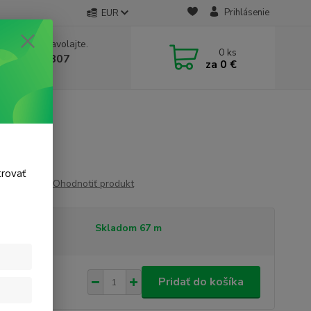
Prihlásenie
EUR
e si rady? Zavolajte.
0
ks
 911 131 807
za
0 €
a, 8-17 hod.)
trovať
Ohodnotiť produkt
tupnosť
Skladom 67 m
90 €
/
m
Pridať do košíka
 €
bez DPH