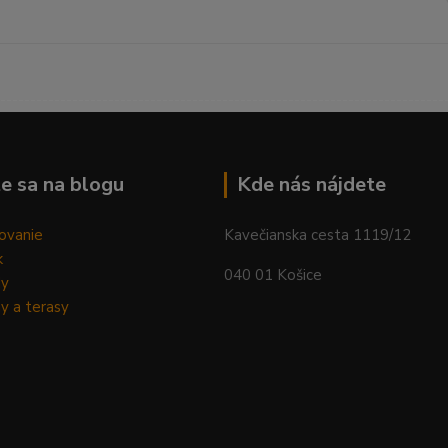
--------------------------------------------------------------------------
e sa na blogu
Kde nás nájdete
ovanie
Kavečianska cesta 1119/12
k
040 01 Košice
dy
y a terasy