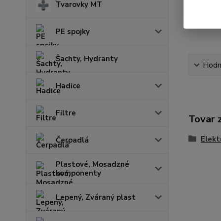
Tvarovky MT
PE spojky
Šachty, Hydranty
Hodn
Hadice
Filtre
Tovar 
Elekt
Čerpadlá
Plastové, Mosadzné
komponenty
Lepený, Zváraný plast