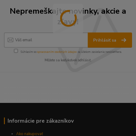
Nepremeškajte novinky, akcie a
zľavy!
Prihlásiť sa
Súhlasím so
spracovaním osobných údajov
za účelom zasielania newslettera.
Môžete sa kedykoľvek odhlásiť.
----------------------------------------------------------------------
----------------------------------------------------------------------
------------------------------------------
Informácie pre zákazníkov
Ako nakupovať