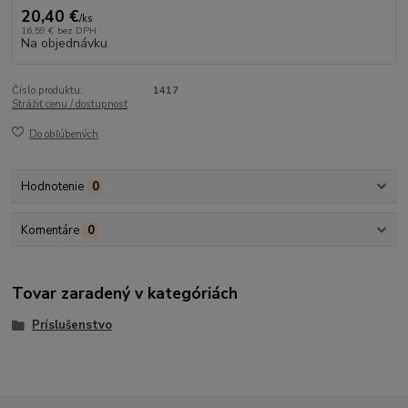
20,40 €
/
ks
16,59 €
bez DPH
Na objednávku
Číslo produktu:
1417
Strážiť cenu / dostupnosť
Do obľúbených
Hodnotenie
0
Komentáre
0
Tovar zaradený v kategóriách
Príslušenstvo