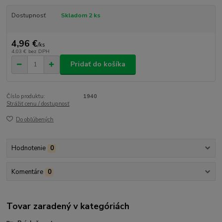
Dostupnosť
Skladom 2 ks
4,96 €
/
ks
4,03 €
bez DPH
Pridať do košíka
Číslo produktu:
1940
Strážiť cenu / dostupnosť
Do obľúbených
Hodnotenie
0
Komentáre
0
Tovar zaradený v kategóriách