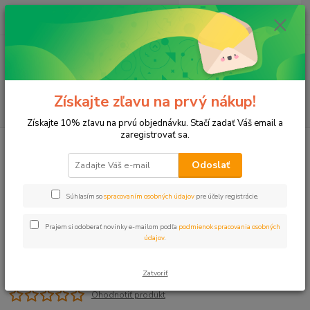
0
ks
+421 911 131 807
EUR
za
0 €
(Po-Pia, 8-17 hod.)
Menu
Získajte zľavu na prvý nákup!
Hľadať
Získajte 10% zľavu na prvú objednávku. Stačí zadať Váš email a
zaregistrovať sa.
Úvod
Postrekovače
Príslušenstvo
Klúč MP TOOL - KIT
Odoslať
Klúč MP TOOL - KIT
Súhlasím so
spracovaním osobných údajov
pre účely registrácie.
Prajem si odoberať novinky e-mailom podľa
podmienok spracovania osobných
údajov
.
Zatvoriť
Ohodnotiť produkt