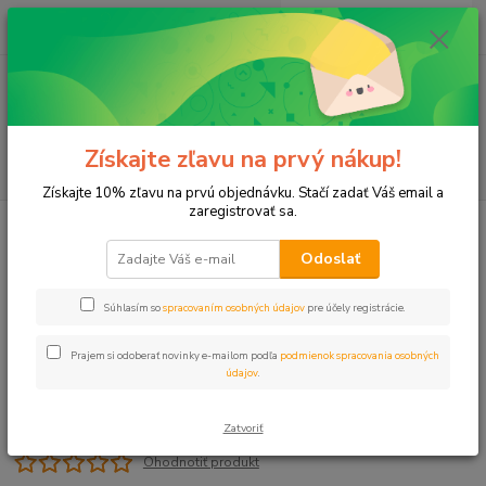
0
ks
+421 911 131 807
EUR
za
0 €
(Po-Pia, 8-17 hod.)
Menu
Získajte zľavu na prvý nákup!
Hľadať
Získajte 10% zľavu na prvú objednávku. Stačí zadať Váš email a
zaregistrovať sa.
Úvod
Plastové, Mosadzné komponenty
Kríž 5/4" VNZ PN10
Odoslať
Kríž 5/4" VNZ PN10
Súhlasím so
spracovaním osobných údajov
pre účely registrácie.
Prajem si odoberať novinky e-mailom podľa
podmienok spracovania osobných
údajov
.
Zatvoriť
Ohodnotiť produkt