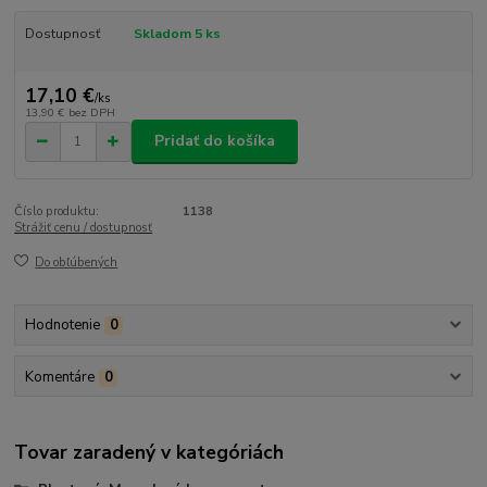
Dostupnosť
Skladom 5 ks
17,10 €
/
ks
13,90 €
bez DPH
Pridať do košíka
Číslo produktu:
1138
Strážiť cenu / dostupnosť
Do obľúbených
Hodnotenie
0
Komentáre
0
Tovar zaradený v kategóriách