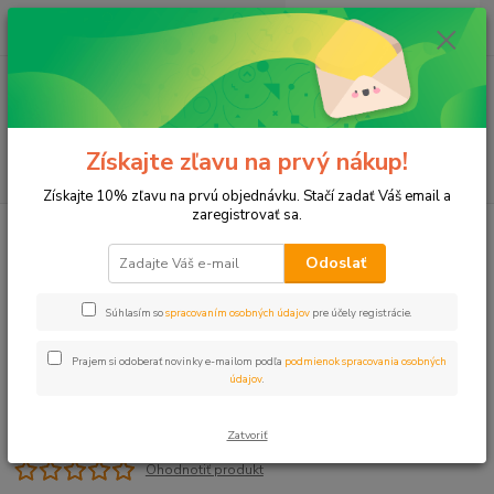
0
ks
+421 911 131 807
EUR
za
0 €
(Po-Pia, 8-17 hod.)
Menu
Získajte zľavu na prvý nákup!
Hľadať
Získajte 10% zľavu na prvú objednávku. Stačí zadať Váš email a
zaregistrovať sa.
Úvod
Kríž MMMT 6/4" RN PN12
Odoslať
Kríž MMMT 6/4" RN PN12
Súhlasím so
spracovaním osobných údajov
pre účely registrácie.
Prajem si odoberať novinky e-mailom podľa
podmienok spracovania osobných
údajov
.
Zatvoriť
Ohodnotiť produkt