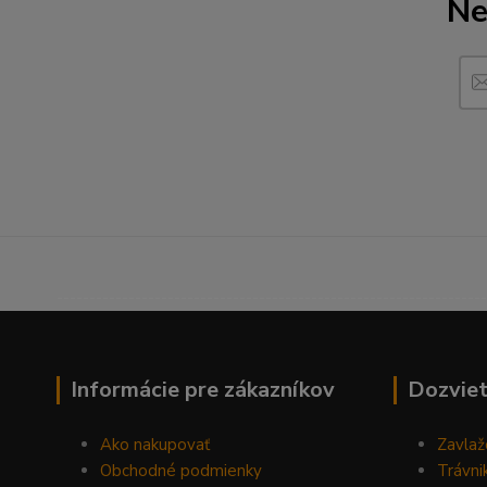
Ne
------------------------------------------------------------------
Informácie pre zákazníkov
Dozviet
Ako nakupovať
Zavlaž
Obchodné podmienky
Trávni