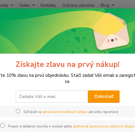
enky
Video
Kontakty
Ochrana súkromia
Blog
Neviet
Hľadať
+421
(Po-Pi
lastové, Mosadzné komponenty
L-kus 1" voz-vnz PN10
s 1" voz-vnz PN10
Získajte zľavu na prvý nákup!
jte 10% zľavu na prvú objednávku. Stačí zadať Váš email a zaregis
sa.
Odoslať
Dos
Súhlasím so
spracovaním osobných údajov
pre účely registrácie.
1,
0,97
Prajem si odoberať novinky e-mailom podľa
podmienok spracovania osobných údajov
.