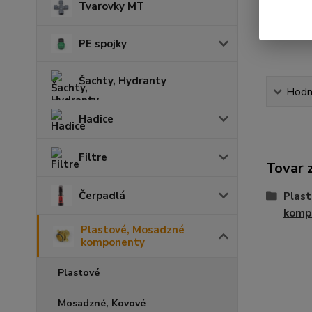
Tvarovky MT
PE spojky
Šachty, Hydranty
Hodn
Hadice
Filtre
Tovar 
Čerpadlá
Plas
komp
Plastové, Mosadzné
komponenty
Plastové
Mosadzné, Kovové