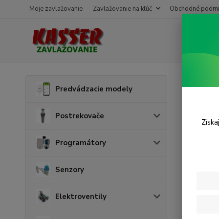
Moje zavlažovanie
Zavlažovanie na kľúč
Obchodné podmi
Úvod
P
Predvádzacie modely
L-ku
Postrekovače
Získa
Programátory
Senzory
Elektroventily