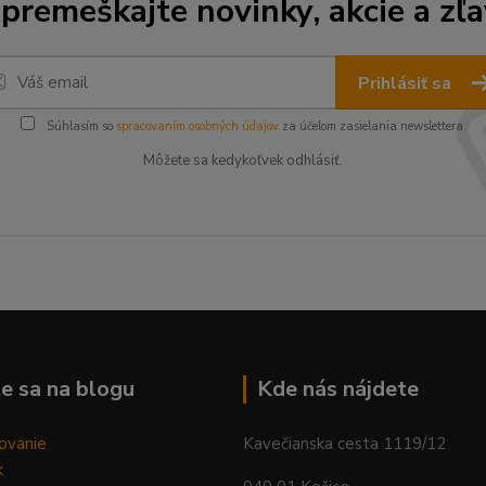
premeškajte novinky, akcie a zľa
Prihlásiť sa
Súhlasím so
spracovaním osobných údajov
za účelom zasielania newslettera.
Môžete sa kedykoľvek odhlásiť.
--------------------------------------------------------------------------
e sa na blogu
Kde nás nájdete
ovanie
Kavečianska cesta 1119/12
k