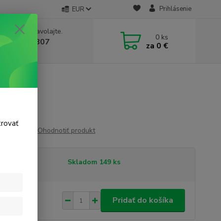
Prihlásenie
EUR
e si rady? Zavolajte.
0
ks
 911 131 807
za
0 €
a, 8-17 hod.)
trovať
Ohodnotiť produkt
tupnosť
Skladom 149 ks
19 €
/
ks
Pridať do košíka
 €
bez DPH