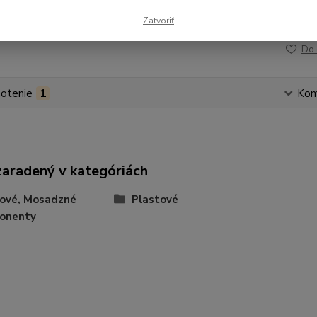
Zatvoriť
Číslo p
Do 
otenie
1
Kom
zaradený v kategóriách
tové, Mosadzné
Plastové
onenty