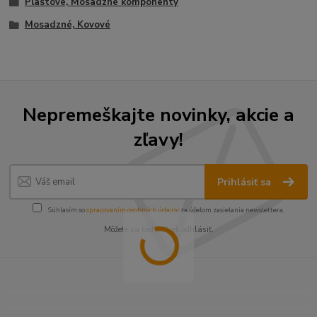
Plastové, Mosadzné komponenty
Mosadzné, Kovové
Nepremeškajte novinky, akcie a
zľavy!
Prihlásiť sa
Súhlasím so
spracovaním osobných údajov
za účelom zasielania newslettera.
Môžete sa kedykoľvek odhlásiť.
----------------------------------------------------------------------
----------------------------------------------------------------------