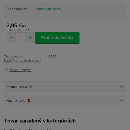
Dostupnosť
Skladom 25 ks
2,95 €
/
ks
2,40 €
bez DPH
Pridať do košíka
Číslo produktu:
1101
Strážiť cenu / dostupnosť
Do obľúbených
Hodnotenie
0
Komentáre
0
Tovar zaradený v kategóriách