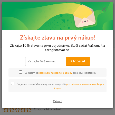
0
ks
+421 911 131 807
EUR
za
0 €
(Po-Pia, 8-17 hod.)
Menu
Získajte zľavu na prvý nákup!
Hľadať
Získajte 10% zľavu na prvú objednávku. Stačí zadať Váš email a
zaregistrovať sa.
Úvod
Plastové, Mosadzné komponenty
L-kus 1/2" vnz/vnz mosadz
Odoslať
L-kus 1/2" vnz/vnz mosadz
Súhlasím so
spracovaním osobných údajov
pre účely registrácie.
Prajem si odoberať novinky e-mailom podľa
podmienok spracovania osobných
údajov
.
Zatvoriť
Ohodnotiť produkt