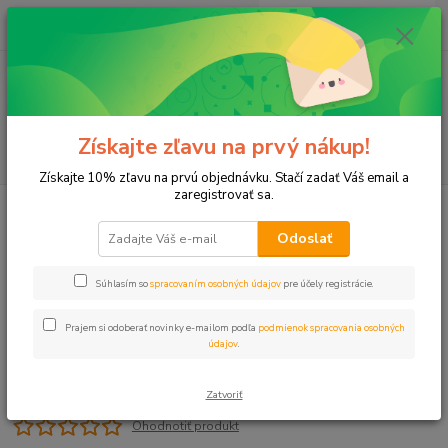
0
ks
+421 911 131 807
EUR
za
0 €
(Po-Pia, 8-17 hod.)
Menu
Získajte zľavu na prvý nákup!
Hľadať
Získajte 10% zľavu na prvú objednávku. Stačí zadať Váš email a
zaregistrovať sa.
Úvod
PE spojky
L-kus 20x1/2" VONZ HOBBY
Odoslať
L-kus 20x1/2" VONZ HOBBY
Súhlasím so
spracovaním osobných údajov
pre účely registrácie.
Prajem si odoberať novinky e-mailom podľa
podmienok spracovania osobných
údajov
.
Zatvoriť
Ohodnotiť produkt