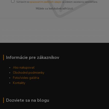
Súhlasím so
spracovaním osobných údajov
za účelom zasielania newslettera.
Môžete sa kedykoľvek odhlásiť.
----------------------------------------------------------------------
----------------------------------------------------------------------
------------------------------------------
Informácie pre zákazníkov
Ako nakupovať
Obchodné podmienky
Foto/video galéria
Kontakty
Dozviete sa na blogu