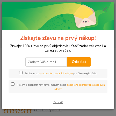
0
ks
+421 911 131 807
EUR
za
0 €
(Po-Pia, 8-17 hod.)
Menu
Získajte zľavu na prvý nákup!
Hľadať
Získajte 10% zľavu na prvú objednávku. Stačí zadať Váš email a
zaregistrovať sa.
Úvod
Plastové, Mosadzné komponenty
L-kus 3/4" vnz/vnz mosadz
Odoslať
L-kus 3/4" vnz/vnz mosadz
Súhlasím so
spracovaním osobných údajov
pre účely registrácie.
Prajem si odoberať novinky e-mailom podľa
podmienok spracovania osobných
údajov
.
Zatvoriť
Ohodnotiť produkt