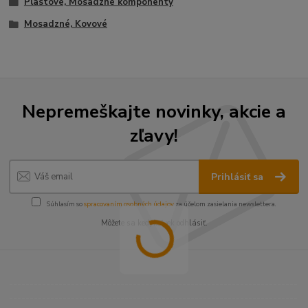
Plastové, Mosadzné komponenty
Mosadzné, Kovové
Nepremeškajte novinky, akcie a
zľavy!
Prihlásiť sa
Súhlasím so
spracovaním osobných údajov
za účelom zasielania newslettera.
Môžete sa kedykoľvek odhlásiť.
----------------------------------------------------------------------
----------------------------------------------------------------------