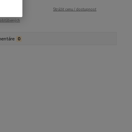
roduktu:
151
Strážiť cenu / dostupnosť
obľúbených
entáre
0