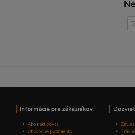
Ne
------------------------------------------------------------------
Informácie pre zákazníkov
Dozviet
Ako nakupovať
Zavlaž
Obchodné podmienky
Trávni