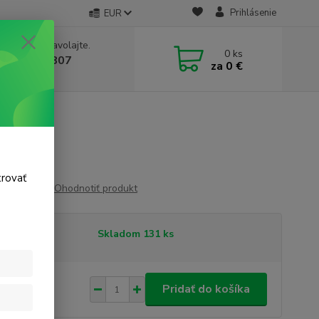
Prihlásenie
EUR
e si rady? Zavolajte.
0
ks
 911 131 807
za
0 €
a, 8-17 hod.)
trovať
Ohodnotiť produkt
tupnosť
Skladom 131 ks
14 €
/
ks
Pridať do košíka
 €
bez DPH