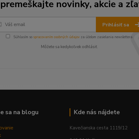
premeškajte novinky, akcie a zľa
Prihlásiť sa
Súhlasím so
spracovaním osobných údajov
za účelom zasielania newslettera.
Môžete sa kedykoľvek odhlásiť.
--------------------------------------------------------------------------
e sa na blogu
Kde nás nájdete
ovanie
Kavečianska cesta 1119/12
k