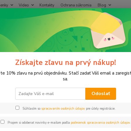
enky
Video
Kontakty
Ochrana súkromia
Blog
Neviet
Hľadať
+421
(Po-Pi
lastové, Mosadzné komponenty
L-kus 3/4" vnz/voz
s 3/4" vnz/voz
Získajte zľavu na prvý nákup!
jte 10% zľavu na prvú objednávku. Stačí zadať Váš email a zaregis
sa.
Odoslať
Dos
Súhlasím so
spracovaním osobných údajov
pre účely registrácie.
1,
0,93
Prajem si odoberať novinky e-mailom podľa
podmienok spracovania osobných údajov
.