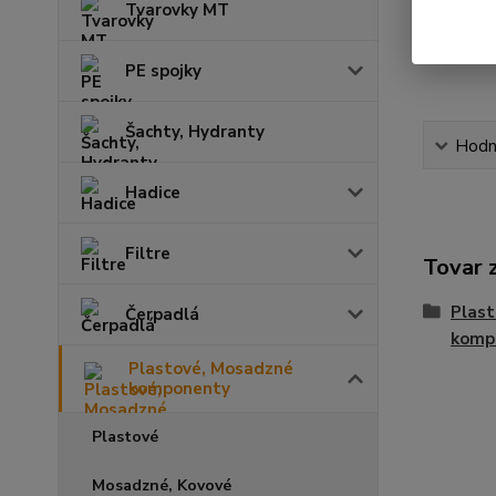
Tvarovky MT
PE spojky
Šachty, Hydranty
Hodn
Hadice
Filtre
Tovar 
Plas
Čerpadlá
komp
Plastové, Mosadzné
komponenty
Plastové
Mosadzné, Kovové