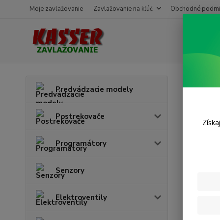
Moje zavlažovanie
Zavlažovanie na kľúč
Obchodné podmi
Úvod
P
Predvádzacie modely
L-ku
Postrekovače
Získa
Programátory
Senzory
Elektroventily