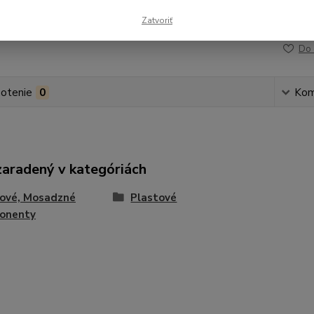
Zatvoriť
Číslo p
Do 
otenie
0
Kom
zaradený v kategóriách
tové, Mosadzné
Plastové
onenty