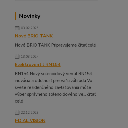
Novinky
03.02.2025
Nové BRIO TANK
Nové BRIO TANK Pripravujeme
čítať celé
13.03.2024
Elektroventil RN154
RN154 Nový solenoidový ventil RN154:
inovácia a odolnosť pre vašu záhradu Vo
svete rezidenčného zavlažovania môže
výber správneho solenoidového ve...
čítať
celé
22.12.2023
I-DIAL VISION