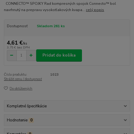
CONNECTO™ SPOJKY Rad kompresných spojok Connecto™ bol
navrhnutý na prepravu vysokotlakových kvapa...
celý popis
Dostupnosť
Skladom 261 ks
4,61 €
/
ks
3,75 €
bez DPH
Pridať do košíka
Číslo produktu:
1023
Strážiť cenu / dostupnosť
Do obľúbených
Kompletné špecifikácie
Hodnotenie
0