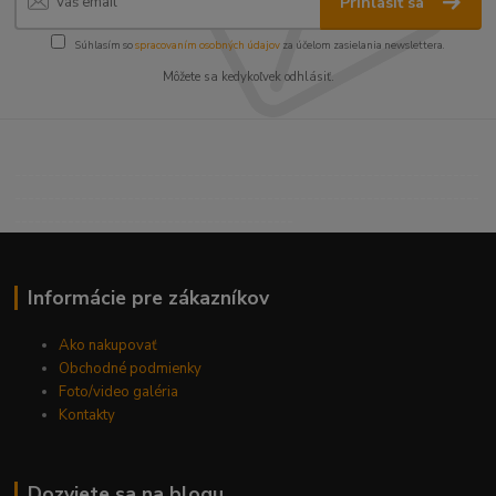
Prihlásiť sa
Súhlasím so
spracovaním osobných údajov
za účelom zasielania newslettera.
Môžete sa kedykoľvek odhlásiť.
----------------------------------------------------------------------
----------------------------------------------------------------------
------------------------------------------
Informácie pre zákazníkov
Ako nakupovať
Obchodné podmienky
Foto/video galéria
Kontakty
Dozviete sa na blogu