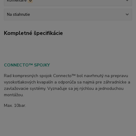
Komentáre
0
Na stiahnutie
Kompletné špecifikácie
CONNECTO™ SPOJKY
Rad kompresných spojok Connecto™ bol navrhnutý na prepravu
vysokotlakových kvapalín a odporúča sa najmä pre záhradnícke a
zavlažovacie systémy. Vyznačuje sa jej rýchlou a jednoduchou
montážou.
Max. 10bar.