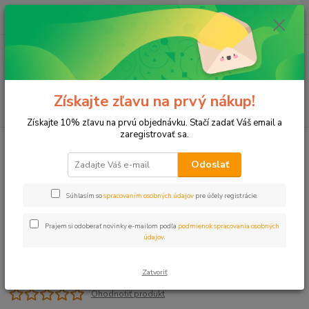
0
ks
+421 911 131 807
EUR
za
0 €
(Po-Pia, 8-17 hod.)
Menu
Získajte zľavu na prvý nákup!
Hľadať
Získajte 10% zľavu na prvú objednávku. Stačí zadať Váš email a
zaregistrovať sa.
Úvod
L-kus 32 x 32 - 3/4" s odbočkou
Odoslať
L-kus 32 x 32 - 3/4" s odbočkou
Súhlasím so
spracovaním osobných údajov
pre účely registrácie.
Prajem si odoberať novinky e-mailom podľa
podmienok spracovania osobných
údajov
.
Zatvoriť
Ohodnotiť produkt