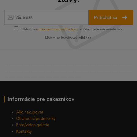
Prihlásiť sa
Súhlasím so
spracovaním osobných údajov
za účelom zasielania newslettera.
Môžete sa kedykoľvek odhlásiť.
----------------------------------------------------------------------
----------------------------------------------------------------------
------------------------------------------
Informácie pre zákazníkov
Ako nakupovať
Obchodné podmienky
Foto/video galéria
Kontakty