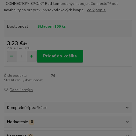
CONNECTO™ SPOJKY Rad kompresných spojok Connecto™ bol
navrhnutý na prepravu vysokotlakových kvapa...
celý popis
Dostupnosť
Skladom 166 ks
3,23 €
/
ks
2,63 €
bez DPH
Pridať do košíka
Číslo produktu:
76
Strážiť cenu / dostupnosť
Do obľúbených
Kompletné špecifikácie
Hodnotenie
0