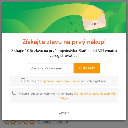
0
ks
+421 911 131 807
EUR
za
0 €
(Po-Pia, 8-17 hod.)
Menu
Získajte zľavu na prvý nákup!
Hľadať
Získajte 10% zľavu na prvú objednávku. Stačí zadať Váš email a
zaregistrovať sa.
Úvod
L-kus 32x1" VNZ PROFI
Odoslať
L-kus 32x1" VNZ PROFI
Súhlasím so
spracovaním osobných údajov
pre účely registrácie.
Prajem si odoberať novinky e-mailom podľa
podmienok spracovania osobných
údajov
.
Zatvoriť
Ohodnotiť produkt