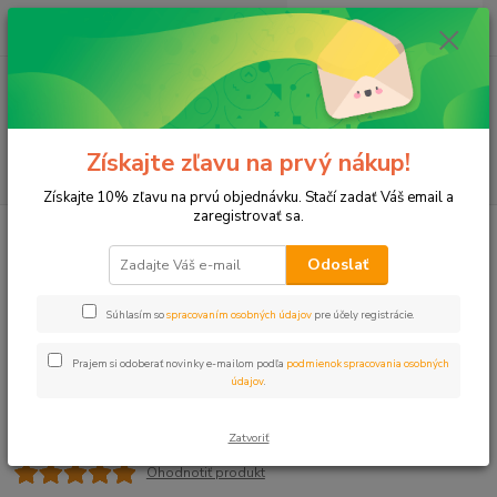
0
ks
+421 911 131 807
EUR
za
0 €
(Po-Pia, 8-17 hod.)
Menu
Získajte zľavu na prvý nákup!
Hľadať
Získajte 10% zľavu na prvú objednávku. Stačí zadať Váš email a
zaregistrovať sa.
Úvod
L-kus MT 1" PN10
Odoslať
L-kus MT 1" PN10
Súhlasím so
spracovaním osobných údajov
pre účely registrácie.
Prajem si odoberať novinky e-mailom podľa
podmienok spracovania osobných
údajov
.
Zatvoriť
Ohodnotiť produkt