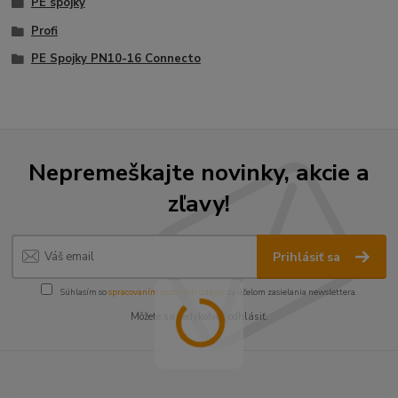
PE spojky
Profi
PE Spojky PN10-16 Connecto
Nepremeškajte novinky, akcie a
zľavy!
Prihlásiť sa
Súhlasím so
spracovaním osobných údajov
za účelom zasielania newslettera.
Môžete sa kedykoľvek odhlásiť.
----------------------------------------------------------------------