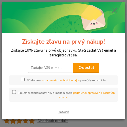
0
ks
+421 911 131 807
EUR
za
0 €
(Po-Pia, 8-17 hod.)
Menu
Získajte zľavu na prvý nákup!
Hľadať
Získajte 10% zľavu na prvú objednávku. Stačí zadať Váš email a
zaregistrovať sa.
Úvod
L-kus MT 25x1" VNZ PROFI
Odoslať
L-kus MT 25x1" VNZ PROFI
Súhlasím so
spracovaním osobných údajov
pre účely registrácie.
Prajem si odoberať novinky e-mailom podľa
podmienok spracovania osobných
údajov
.
Zatvoriť
Ohodnotiť produkt