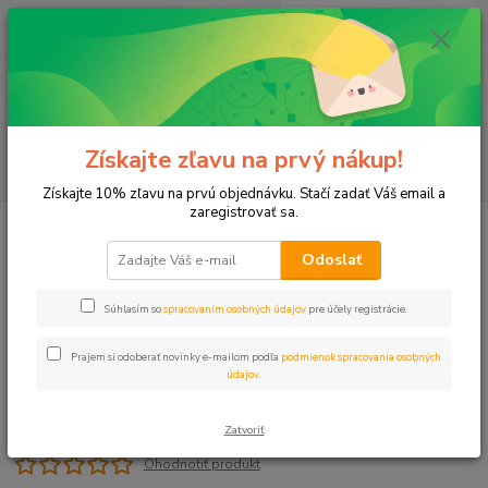
0
ks
+421 911 131 807
EUR
za
0 €
(Po-Pia, 8-17 hod.)
Menu
Získajte zľavu na prvý nákup!
Hľadať
Získajte 10% zľavu na prvú objednávku. Stačí zadať Váš email a
zaregistrovať sa.
Úvod
Programátory
Príslušenstvo
LUCE VISION
Odoslať
LUCE VISION
Súhlasím so
spracovaním osobných údajov
pre účely registrácie.
Prajem si odoberať novinky e-mailom podľa
podmienok spracovania osobných
údajov
.
Zatvoriť
Ohodnotiť produkt