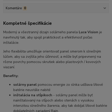
Komentáre
0
Kompletné špecifikácie
Moderný a všestranný dizajn solárneho panela
Luce Vision
je
navrhnutý tak, aby spojil praktickosť a efektívnosť počas
inštalácie.
Jeho flexibilita umožňuje orientovať panel smerom k slnečným
lúčom, aby sa zvýšila jeho účinnosť, a môže byť pripevnený na
rôzne povrchy pomocou skrutiek alebo plastových / kovových
viazaní.
Benefity:
solárny panel
pomocou energie zo slnka udžiava lítiové
batérie neustále nabité
inštalácia na stĺpikoch
- solárny panel môže byť
nainštalovaný na stĺpoch alebo stenách s vysokou
intenzitou slnečného žiarenia, aby tak dobíjal lítiové batérie
dobíjateľných zariadení Rain.