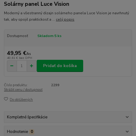
Solárny panel Luce Vision
Moderný a všestranný dizajn solárneho panela Luce Vision je navrhnutý
tak, aby spojil praktickosť a ...
celý popis
Dostupnosť
Skladom 5 ks
49,95 €
/
ks
40,61 €
bez DPH
Pridať do košíka
Číslo produktu:
2299
Strážiť cenu / dostupnosť
Do obľúbených
Kompletné špecifikácie
Hodnotenie
0