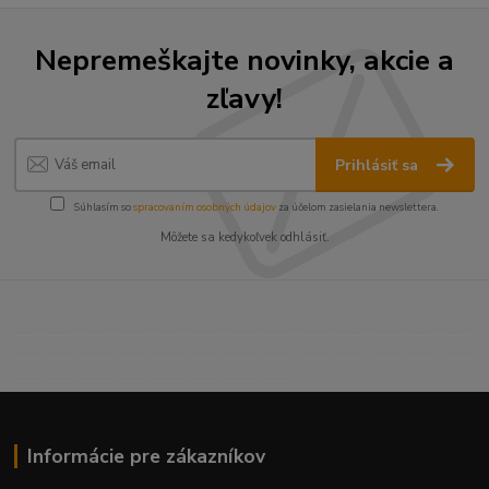
Nepremeškajte novinky, akcie a
zľavy!
Prihlásiť sa
Súhlasím so
spracovaním osobných údajov
za účelom zasielania newslettera.
Môžete sa kedykoľvek odhlásiť.
----------------------------------------------------------------------
----------------------------------------------------------------------
------------------------------------------
Informácie pre zákazníkov