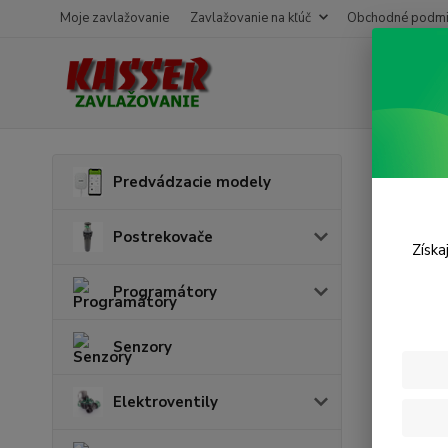
Moje zavlažovanie
Zavlažovanie na kľúč
Obchodné podmi
Úvod
M
Predvádzacie modely
Mikr
Postrekovače
Získa
Programátory
Senzory
Elektroventily