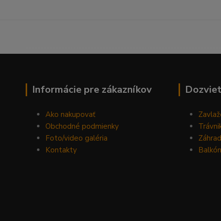
------------------------------------------------------------------
Informácie pre zákazníkov
Dozviet
Ako nakupovať
Zavlaž
Obchodné podmienky
Trávni
Foto/video galéria
Záhra
Kontakty
Balkón