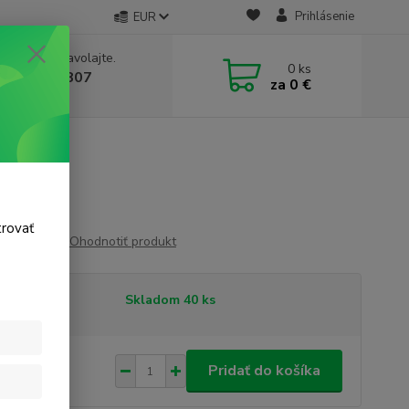
Prihlásenie
EUR
e si rady? Zavolajte.
0
ks
 911 131 807
za
0 €
a, 8-17 hod.)
m
trovať
Ohodnotiť produkt
tupnosť
Skladom 40 ks
81 €
/
ks
Pridať do košíka
 €
bez DPH