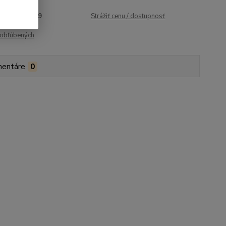
roduktu:
1829
Strážiť cenu / dostupnosť
obľúbených
entáre
0