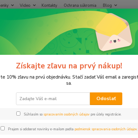
enky
Video
Kontakty
Ochrana súkromia
Blog
Neviet
Hľadať
+421
(Po-Pi
ikrozávlaha
Mikro postr. OVÁL 90 l/h, 5,0m x2,8m
o postr. OVÁL 90 l/h, 5,0m x2,8
Získajte zľavu na prvý nákup!
jte 10% zľavu na prvú objednávku. Stačí zadať Váš email a zaregis
sa.
Odoslať
Dos
Súhlasím so
spracovaním osobných údajov
pre účely registrácie.
0,
0,66
Prajem si odoberať novinky e-mailom podľa
podmienok spracovania osobných údajov
.