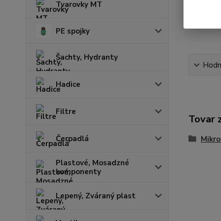
Tvarovky MT
PE spojky
Šachty, Hydranty
Hodn
Hadice
Filtre
Tovar 
Čerpadlá
Mikro
Plastové, Mosadzné
komponenty
Lepený, Zváraný plast