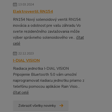
13.03.2024
Elektroventil RN154
RN154 Nový solenoidový ventil RN154:
inovácia a odolnosť pre vašu záhradu Vo
svete rezidenčného zavlažovania môže
výber správneho solenoidového ve...
čítať
celé
22.12.2023
I-DIAL VISION
Riadiaca jednotka I-DIAL VISION
Pripojenie Bluetooth 5.0 vám umožní
naprogramovať riadiacu jednotku priamo z
telefónu pomocou aplikácie Rain Visio...
čítať celé
Zobraziť všetky novinky