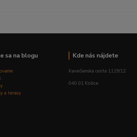
--------------------------------------------------------------------------
e sa na blogu
Kde nás nájdete
ovanie
Kavečianska cesta 1119/12
k
040 01 Košice
dy
y a terasy