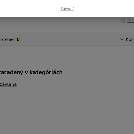
Zatvoriť
Číslo p
Do 
otenie
0
Kom
zaradený v kategóriách
závlaha